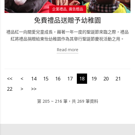
企業禮品
廣告贈品
免費禮品送贈予幼稚園
禮品紅一向關愛兒童成長，藉著一年一度的聖誕節來臨之際，禮品
紅將禮品捐贈給東怡幼稚園作為其舉行聖誕節慶祝活動之用。
Read more
<<
<
14
15
16
17
18
19
20
21
22
>
>>
第 205 ~ 216 筆，共 269 筆資料