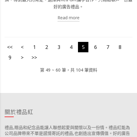
好的廣告禮品。
Read more
<<
<
1
2
3
4
5
6
7
8
9
>
>>
第 49 ~ 60 筆，共 104 筆資料
關於禮品紅
禮品,贈品和紀念品能讓人聯想起愛與關懷以及一份情。禮品紅能為
公司品牌帶來不單是感情寄託的禮品,也創造出宣傳價值。好的廣告