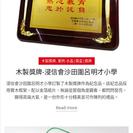
木製獎牌
案例-水晶|獎盃|獎牌
木製獎牌-浸信會沙田圍呂明才小學
浸信會沙田圍呂明才小學訂製了木製獎牌作為紀念品。該紀念品採
用實木框架，配以金箔紙片，無論從那個角度觀看，都閃閃發亮，
顯得高端大氣，是一份外形十分精美並可作陳列的禮品。
Read more