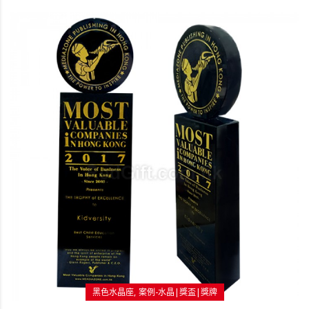
黑色水晶座
案例-水晶|獎盃|獎牌