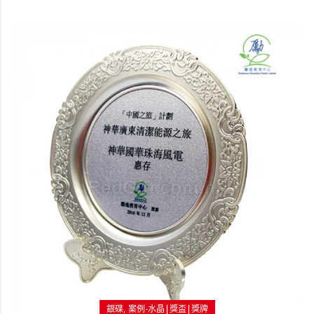
銀碟
案例-水晶|獎盃|獎牌