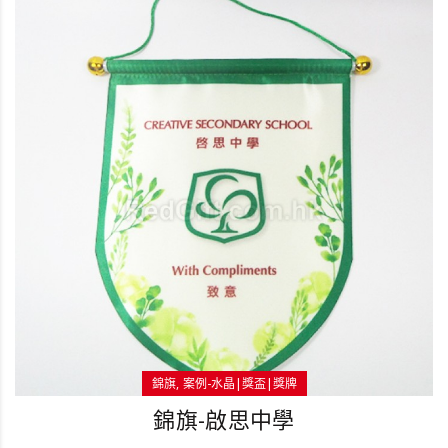
錦旗
案例-水晶|獎盃|獎牌
錦旗-啟思中學