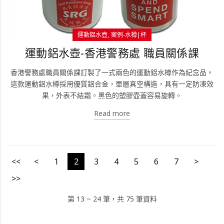
運動鋁水壺
案例-水樽|杯
運動鋁水壺-香港警務處 職員關係課
香港警務處職員關係課訂製了一式兩色的運動鋁水樽作為紀念品。
這款運動鋁水樽採用優質鋁合金，單層真空構造，具有一定防凍效
果，外表不結霜。黑色的塑膠壺蓋容易旋轉。
Read more
<<
<
1
2
3
4
5
6
7
>
>>
第 13 ~ 24 筆，共 75 筆資料