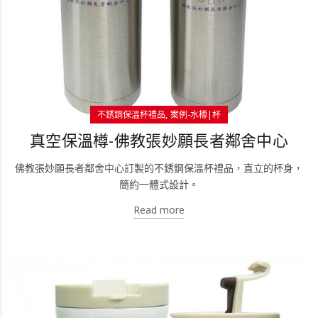
不銹鋼保溫杯禮品
案例-水樽|杯
真空保溫樽-佛教張妙願長者鄰舍中心
佛教張妙願長者鄰舍中心訂製的不銹鋼保溫杯禮品，直立的杯身，
簡約一體式設計。
Read more