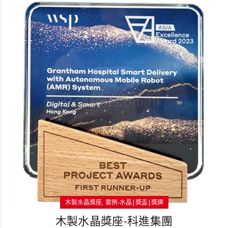
木製水晶獎座
案例-水晶|獎盃|獎牌
木製水晶獎座-科進集團