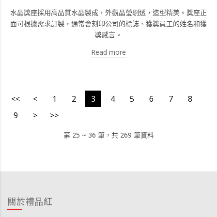
水晶獎座採用高品質水晶製成，外觀晶瑩剔透，造型精美。獎座正
面可根據需求訂製，通常會刻印公司的標誌、獲獎員工的姓名和獲
獎感言。
Read more
<<
<
1
2
3
4
5
6
7
8
9
>
>>
第 25 ~ 36 筆，共 269 筆資料
關於禮品紅