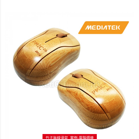
竹子無線滑鼠
案例-電腦週邊