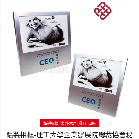
鋁製相框
案例-家居|餐具|日曆
鋁製相框-理工大學企業發展院總裁協會秘