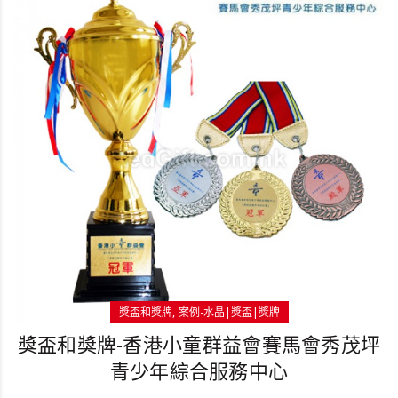
獎盃和獎牌
案例-水晶|獎盃|獎牌
獎盃和獎牌-香港小童群益會賽馬會秀茂坪
青少年綜合服務中心