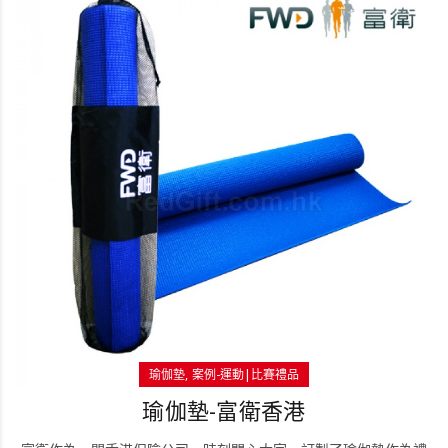
瑜伽墊
案例-運動|比賽禮品
瑜伽墊-富衛香港