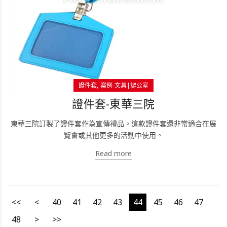
證件套
案例-文具|辦公室
證件套-東華三院
東華三院訂製了證件套作為宣傳禮品。這款證件套還非常適合在展
覽會或其他更多的活動中使用。
Read more
<<
<
40
41
42
43
44
45
46
47
48
>
>>