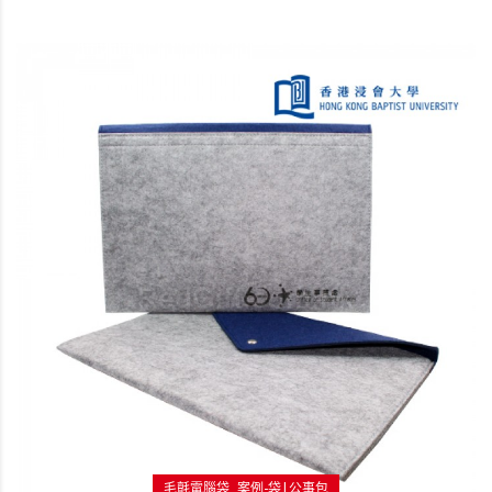
毛氈電腦袋
案例-袋|公事包