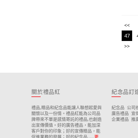
<<
47
>>
關於禮品紅
紀念品訂
禮品,贈品和紀念品能讓人聯想起愛與
紀念品
公司
關懷以及一份情。禮品紅能為公司品
廣告禮品
宣
牌帶來不單是感情寄託的禮品,也創造
企業禮品
推
出宣傳價值。好的廣告禮品，能加深
客戶對你的印象；好的宣傳贈品，能
促進業務的發展；好的紀念品……
更