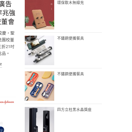
吋廣告
環保軟木無線充
李兆強
校董會
校慶，聖
不鏽鋼便攜餐具
法團校董
折21吋
念品。
e
不鏽鋼便攜餐具
四方立柱黑水晶獎座