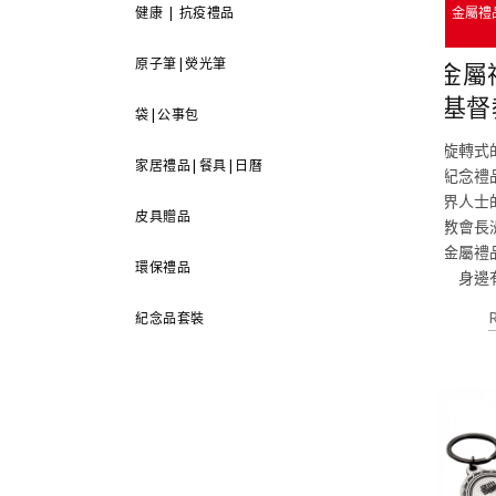
金屬禮
健康 | 抗疫禮品
原子筆|熒光筆
金屬
基督
袋|公事包
旋轉式
家居禮品|餐具|日曆
紀念禮
界人士
皮具贈品
教會長
金屬禮
環保禮品
身邊
紀念品套裝