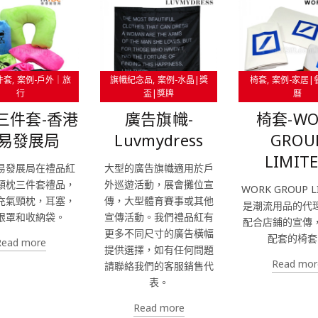
件套
案例-戶外｜旅
旗幟紀念品
案例-水晶|獎
椅套
案例-家居|
行
盃|獎牌
曆
三件套-香港
廣告旗幟-
椅套-WO
易發展局
Luvmydress
GROU
LIMIT
易發展局在禮品紅
大型的廣告旗幟適用於戶
頸枕三件套禮品，
外巡遊活動，展會攤位宣
WORK GROUP L
充氣頸枕，耳塞，
傳，大型體育賽事或其他
是潮流用品的代
眼罩和收納袋。
宣傳活動。我們禮品紅有
配合店鋪的宣傳
更多不同尺寸的廣告橫幅
配套的椅套
Read more
提供選擇，如有任何問題
Read mor
請聯絡我們的客服銷售代
表。
Read more