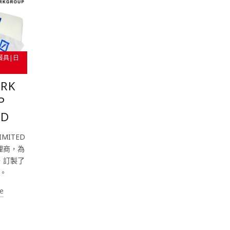
餐具|日
RK
P
ED
IMITED
理商，為
，訂製了
。
e