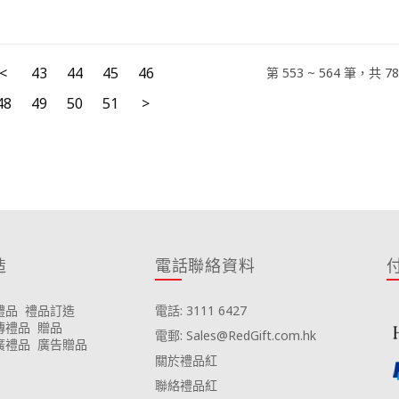
<
43
44
45
46
第 553 ~ 564 筆，共 
48
49
50
51
>
造
電話聯絡資料
禮品
禮品訂造
電話: 3111 6427
傳禮品
贈品
電郵: Sales@RedGift.com.hk
廣禮品
廣告贈品
關於禮品紅
聯絡禮品紅