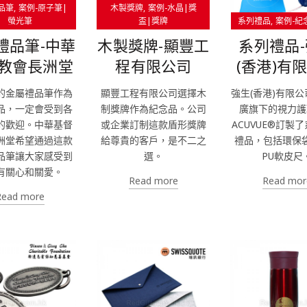
品筆
案例-原子筆|
木製獎牌
案例-水晶|獎
螢光筆
盃|獎牌
系列禮品
案例-紀
禮品筆-中華
木製獎牌-顯豐工
系列禮品
教會長洲堂
程有限公司
(香港)有
的金屬禮品筆作為
顯豐工程有限公司選擇木
強生(香港)有限
品，一定會受到各
制獎牌作為紀念品。公司
廣旗下的視力護
的歡迎。中華基督
或企業訂制這款盾形獎牌
ACUVUE®訂製
洲堂希望通過這款
給尊貴的客戶，是不二之
禮品，包括環保
品筆讓大家感受到
選。
PU軟皮尺
有關心和關愛。
Read more
Read mor
Read more