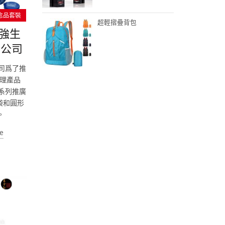
念品套裝
超輕摺疊背包
-強生
限公司
公司爲了推
理產品
了系列推廣
袋和圓形
。
e