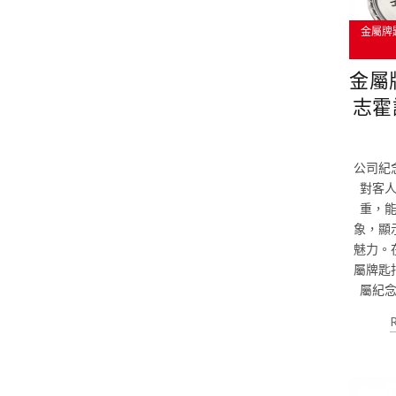
金屬牌
金屬
志霍
公司紀
對客
重，
象，顯
魅力。
屬牌匙
屬紀