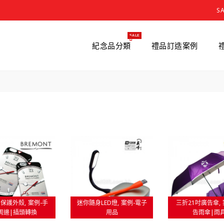
S
SALE
紀念品分類
禮品訂造案例
ne保護外殼
案例-手
迷你隨身LED燈
案例-電子
三折21吋廣告傘
周邊|插頭轉換
用品
告雨傘|雨