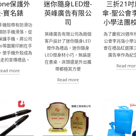
hone保護外
迷你隨身LED燈-
三折21
殼-寶名錶
英峰廣告有限公
傘-聖公會
司
小學法團
手機殼帶有防滑功
預防手機滑落，從
英峰廣告有限公司為兩個
為了慶祝20週年
保護手機。將公司
客戶設計了迷你隨身LED
公會李兆強小學
go等圖案印刷在手
燈作為禮品。迷你隨身
會在禮品紅選擇三
，使手機外殼成為
LED燈身材小巧，無論是
廣告傘作為紀
行走的宣傳禮品。
在書桌、床頭還是外出攜
Read mor
帶都極其方便
Read more
Read more