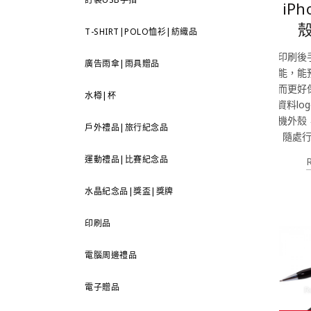
iP
T-SHIRT|POLO恤衫|紡織品
印刷後
廣告雨傘|雨具贈品
能，能
而更好
水樽|杯
資料lo
機外殼
戶外禮品|旅行紀念品
隨處
運動禮品|比賽紀念品
水晶紀念品|獎盃|獎牌
印刷品
電腦周邊禮品
電子贈品