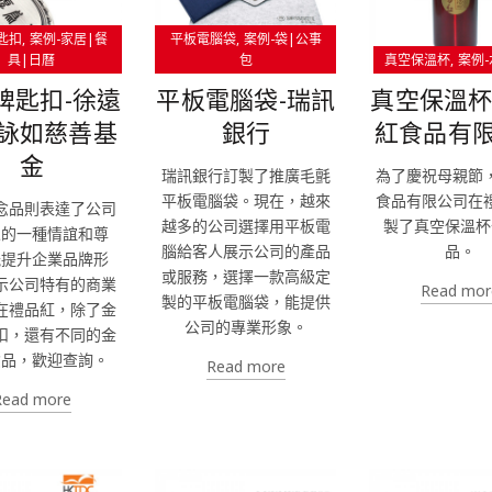
匙扣
案例-家居|餐
平板電腦袋
案例-袋|公事
具|日曆
包
真空保溫杯
案例-
牌匙扣-徐遠
平板電腦袋-瑞訊
真空保溫杯
詠如慈善基
銀行
紅食品有
金
瑞訊銀行訂製了推廣毛氈
為了慶祝母親節
平板電腦袋。現在，越來
食品有限公司在
念品則表達了公司
越多的公司選擇用平板電
製了真空保溫杯
人的一種情誼和尊
腦給客人展示公司的產品
品。
能提升企業品牌形
或服務，選擇一款高級定
示公司特有的商業
Read mor
製的平板電腦袋，能提供
在禮品紅，除了金
公司的專業形象。
扣，還有不同的金
念品，歡迎查詢。
Read more
Read more