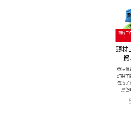
頸枕三
頸枕
貿
香港貿
訂製了
包括了
黑色