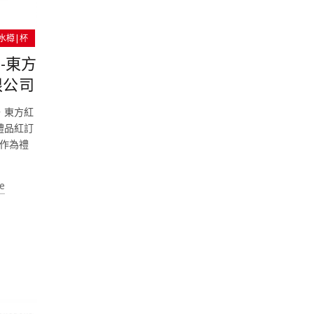
水樽|杯
-東方
限公司
，東方紅
禮品紅訂
作為禮
e