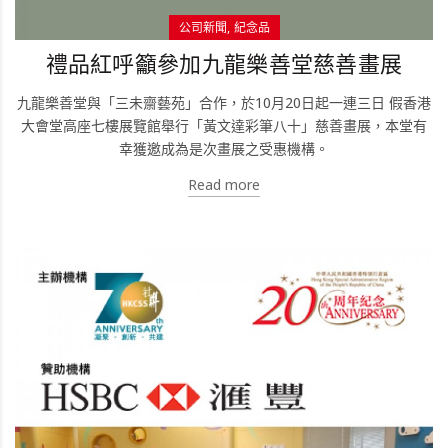
公司新聞
紀念品
禮品紅呼籲參加九龍樂善堂慈善畫展
九龍樂善堂與「三未齋藝苑」合作，於10月20日起一連三日 假香港
大會堂高座七樓展覽館舉行「黃文達彩筆八十」慈善畫展，本堂有
幸獲邀成為是次畫展之受惠機構。
Read more