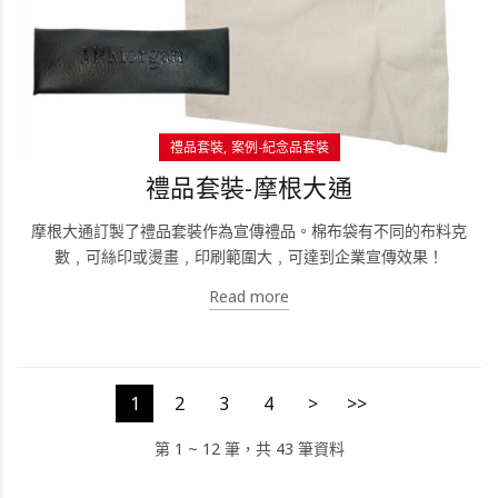
禮品套裝
案例-紀念品套裝
禮品套裝-摩根大通
摩根大通訂製了禮品套裝作為宣傳禮品。棉布袋有不同的布料克
數﹐可絲印或燙畫﹐印刷範圍大﹐可達到企業宣傳效果！
Read more
1
2
3
4
>
>>
第 1 ~ 12 筆，共 43 筆資料