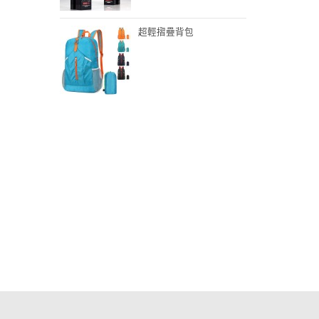
超輕摺疊背包