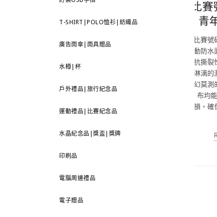
比賽
青
T-SHIRT|POLO恤衫|紡織品
比賽號
廣告雨傘|雨具贈品
動防水
抗撕裂
水樽|杯
淋漓的
幻莫測
戶外禮品|旅行紀念品
布均
損，確
運動禮品|比賽紀念品
水晶紀念品|獎盃|獎牌
印刷品
電腦周邊禮品
電子贈品