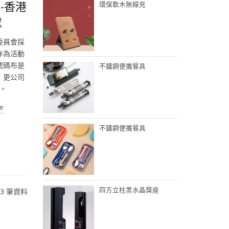
-香港
環保軟木無線充
處
委員會採
作為活動
號碼布是
不鏽鋼便攜餐具
，更公司
。
e
不鏽鋼便攜餐具
四方立柱黑水晶獎座
 3 筆資料