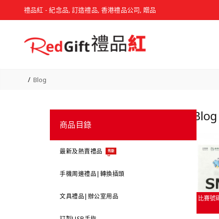
禮品紅 - 紀念品, 訂造禮品, 香港禮品公司, 贈品
Blog
Blo
商品目錄
最新及熱賣禮品
最新
手機周邊禮品|轉換插頭
文具禮品|辦公室用品
比賽號
訂製USB手指