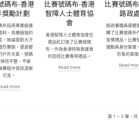
號碼布-香港
比賽號碼布-香港
比賽號碼布
年獎勵計劃
智障人士體育協
路政
會
碼布採用專業級運
路政署職員康體
面料，具備極強的
購了比賽號碼布
香港智障人士體育協會在
性。無論面對大汗
宣傳禮品。比賽
禮品紅訂造了比賽號碼
激烈賽跑，還是變
運動員身份象徵
布，作為香港特殊奧運會
的戶外天氣，號碼
形象的象徵
的田徑比賽專用禮品。
能保持平整、不破
Read mor
Read more
保賽程中資訊清晰
可見。
Read more
第 1 ~ 3 筆，共