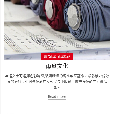
廣告雨傘
雨傘贈品
雨傘文化
年輕女士可選擇色彩鮮豔,裝潢精緻的綢傘或尼龍傘，帶防紫外線效
果的更好；也可選便於在女式提包中收藏、攜帶方便的三折禮品
傘。
Read more