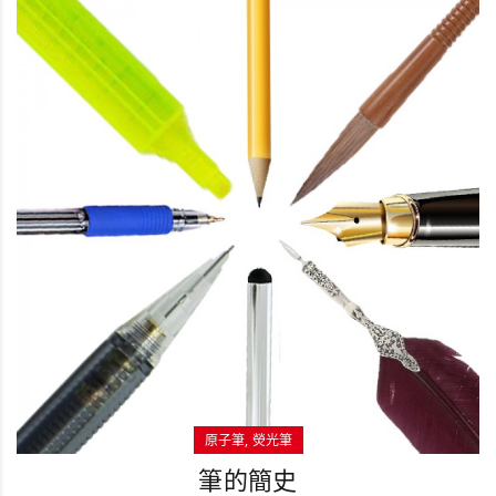
原子筆
熒光筆
筆的簡史