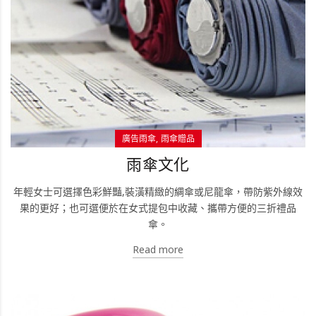
廣告雨傘
雨傘贈品
雨傘文化
年輕女士可選擇色彩鮮豔,裝潢精緻的綢傘或尼龍傘，帶防紫外線效
果的更好；也可選便於在女式提包中收藏、攜帶方便的三折禮品
傘。
Read more