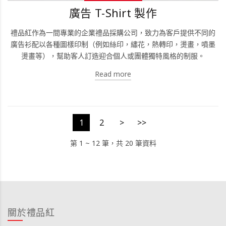
廣告 T-Shirt 製作
禮品紅作為一間專業的企業禮品採購公司，致力為客戶提供不同的
廣告衫配以各種圖樣印制（例如絲印，繡花，熱轉印，燙畫，噴墨
燙畫等），幫助客人訂造迎合個人或團體獨特風格的制服。
Read more
1
2
>
>>
第 1 ~ 12 筆，共 20 筆資料
關於禮品紅