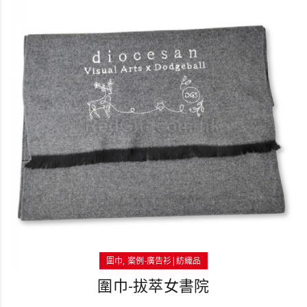
圍巾
案例-廣告衫|紡織品
圍巾-拔萃女書院