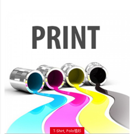
T-Shirt
Polo恤衫