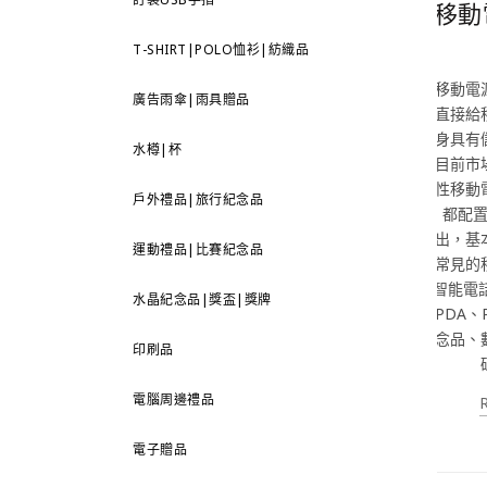
移動
T-SHIRT|POLO恤衫|紡織品
移動電
廣告雨傘|雨具贈品
直接給
身具有
水樽|杯
目前市
性移動
戶外禮品|旅行紀念品
都配置
出，基
運動禮品|比賽紀念品
常見的
智能電話
水晶紀念品|獎盃|獎牌
PDA、
念品、
印刷品
電腦周邊禮品
電子贈品