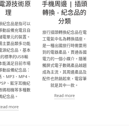
電源技術原
手機周邊 | 插頭
理
轉換 - 紀念品的
分類
源紀念品是指可以
移動設備充電且自
旅行插頭轉換紀念品在電
儲電單元的裝置。
工電氣中名為轉換插座，
場主要品類多功能
是一種出國旅行時需要用
電源紀念品，基本
到的電器產品，貫通各國
的標準的USB輸
電力的一個小媒介。隨著
本能滿足目前市場
觸屏式電子數碼產品越趨
移動設備紀念品：
成為主流，其周邊產品及
、MP3、MP4、
配件也熱銷起來，電容筆
PSP、藍牙耳機紀
就是其中一款。
數碼相機等多種數
Read more
碼紀念品。
Read more