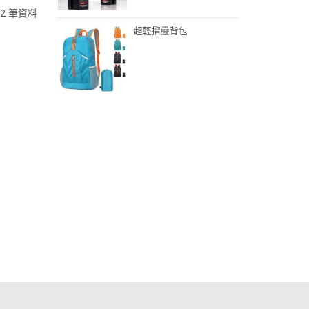
 2 筆資料
超輕摺疊背包