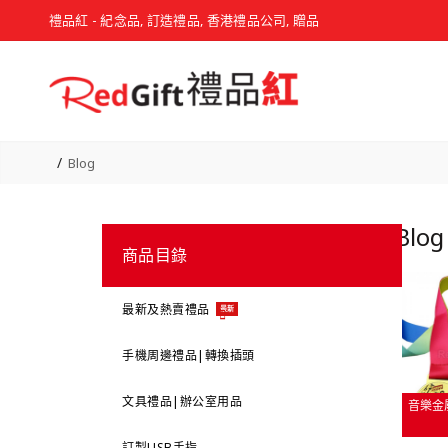
禮品紅 - 紀念品, 訂造禮品, 香港禮品公司, 贈品
Blog
Blo
商品目錄
最新及熱賣禮品
最新
手機周邊禮品|轉換插頭
文具禮品|辦公室用品
音樂金
訂製USB手指