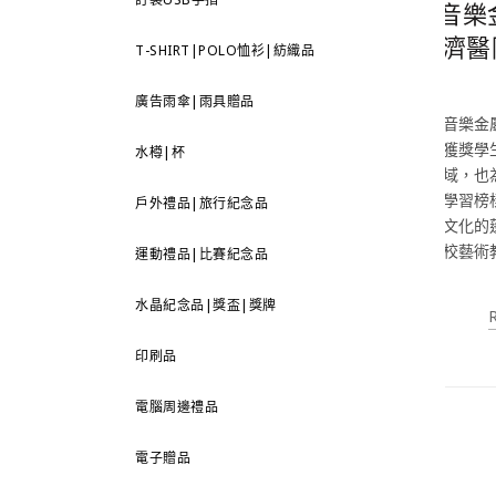
音樂
濟醫
T-SHIRT|POLO恤衫|紡織品
廣告雨傘|雨具贈品
音樂金
獲獎學
水樽|杯
域，也
學習榜
戶外禮品|旅行紀念品
文化的
校藝術
運動禮品|比賽紀念品
水晶紀念品|獎盃|獎牌
印刷品
電腦周邊禮品
電子贈品