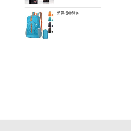
超輕摺疊背包