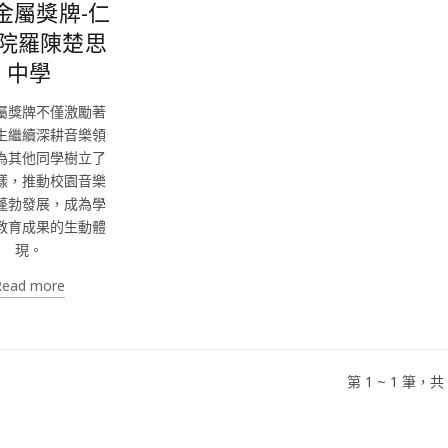
金屬獎牌-仁
院羅陳楚思
中學
屬獎牌不僅激勵著
生繼續深耕音樂領
為其他同學樹立了
樣，推動校園音樂
蓬勃發展，成為學
教育成果的生動體
現。
Read more
第 1 ~ 1 筆，共