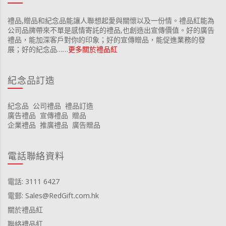
禮品,贈品和紀念品能讓人聯想起愛與關懷以及一份情。禮品紅能為
公司品牌帶來不單是感情寄託的禮品,也創造出宣傳價值。好的廣告
禮品，能加深客戶對你的印象；好的宣傳贈品，能促進業務的發
展；好的紀念品……
更多關於禮品紅
紀念品訂造
紀念品
公司禮品
禮品訂造
廣告禮品
宣傳禮品
贈品
企業禮品
推廣禮品
廣告贈品
電話聯絡資料
電話: 3111 6427
電郵: Sales@RedGift.com.hk
關於禮品紅
聯絡禮品紅