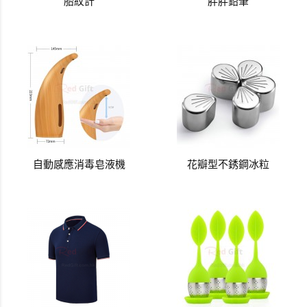
胎紋計
胖胖鉛筆
自動感應消毒皂液機
花瓣型不銹鋼冰粒