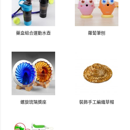
藥盒組合運動水壺
蘿蔔筆刨
螺旋琉璃獎座
裝飾手工編織草帽