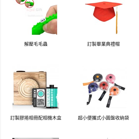
解壓毛毛蟲
訂製畢業典禮帽
訂製膠捲相冊配相機木盒
超小便攜式小圓盤收納袋