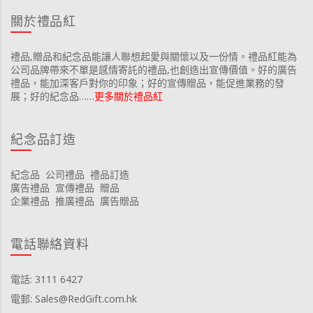
關於禮品紅
禮品,贈品和紀念品能讓人聯想起愛與關懷以及一份情。禮品紅能為
公司品牌帶來不單是感情寄託的禮品,也創造出宣傳價值。好的廣告
禮品，能加深客戶對你的印象；好的宣傳贈品，能促進業務的發
展；好的紀念品……
更多關於禮品紅
紀念品訂造
紀念品
公司禮品
禮品訂造
廣告禮品
宣傳禮品
贈品
企業禮品
推廣禮品
廣告贈品
電話聯絡資料
電話: 3111 6427
電郵: Sales@RedGift.com.hk