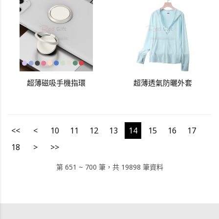
超薄磁吸手機指環
超薄透氣防曬外套
<<
<
10
11
12
13
14
15
16
17
18
>
>>
第 651 ~ 700 筆，共 19898 筆資料