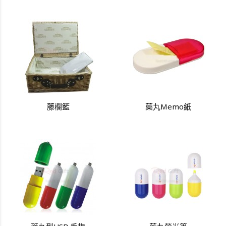
藤欄籃
藥丸Memo紙