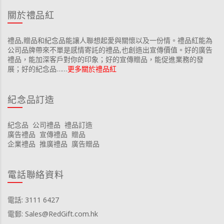
關於禮品紅
禮品,贈品和紀念品能讓人聯想起愛與關懷以及一份情。禮品紅能為
公司品牌帶來不單是感情寄託的禮品,也創造出宣傳價值。好的廣告
禮品，能加深客戶對你的印象；好的宣傳贈品，能促進業務的發
展；好的紀念品……
更多關於禮品紅
紀念品訂造
紀念品
公司禮品
禮品訂造
廣告禮品
宣傳禮品
贈品
企業禮品
推廣禮品
廣告贈品
電話聯絡資料
電話: 3111 6427
電郵: Sales@RedGift.com.hk