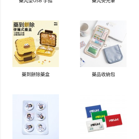
藥丸型USB 手指
藥丸熒光筆
藥到餅除藥盒
藥品收納包