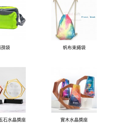
斜孭袋
帆布束繩袋
玉石水晶獎座
實木水晶獎座