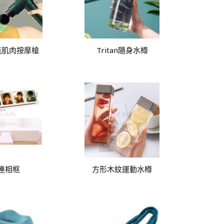
能肌肉按摩槍
Tritan隨身水樽
連相框
方形木紋運動水樽