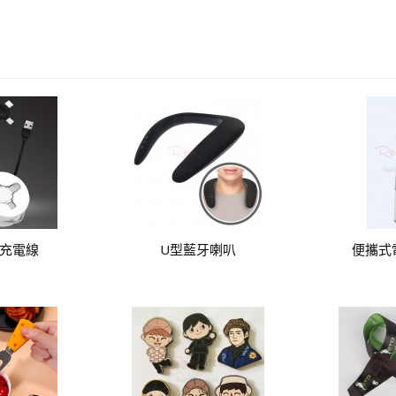
縮充電線
U型藍牙喇叭
便攜式