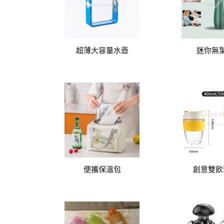
超薄大容量水壺
迷你無
便攜保溫包
創意雙飲