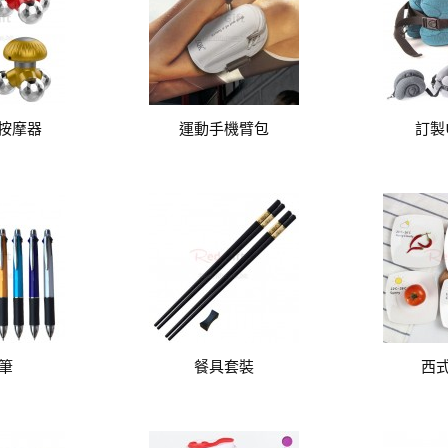
動按摩器
運動手機臂包
訂製
筆
餐具套裝
西