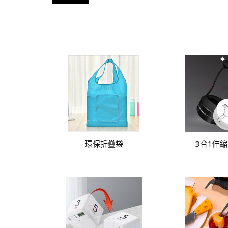
環保折疊袋
3合1伸