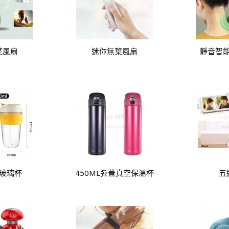
葉風扇
迷你無葉風扇
靜音智
玻璃杯
450ML彈蓋真空保溫杯
五