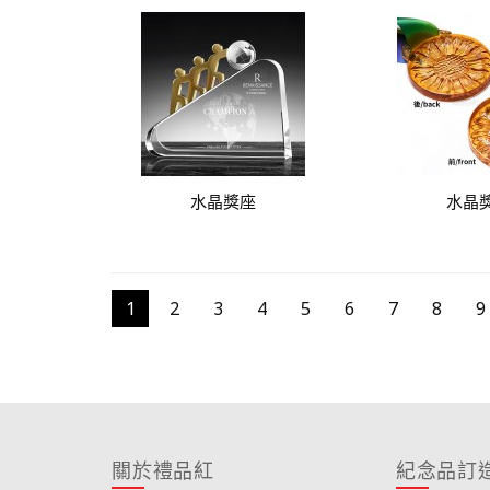
水晶獎座
水晶
1
2
3
4
5
6
7
8
9
關於禮品紅
紀念品訂