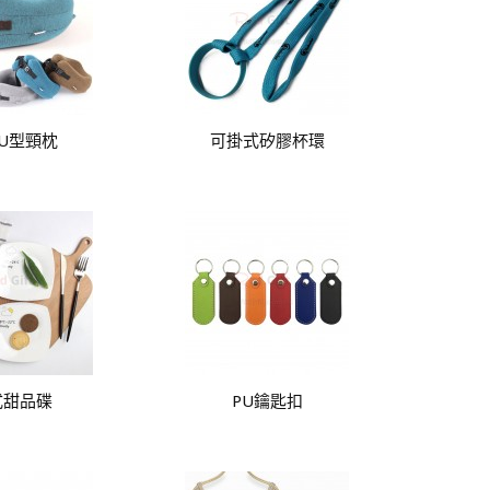
U型頸枕
可掛式矽膠杯環
式甜品碟
PU鑰匙扣