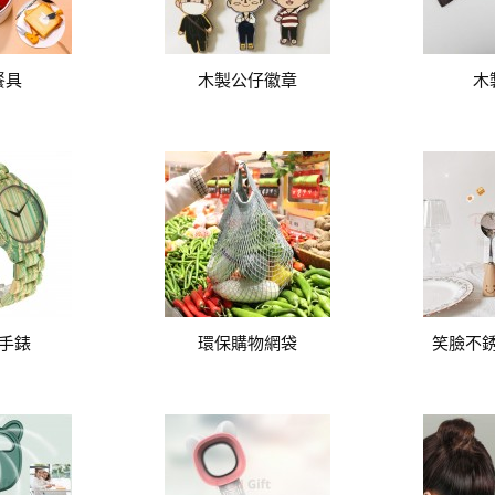
餐具
木製公仔徽章
木
手錶
環保購物網袋
笑臉不