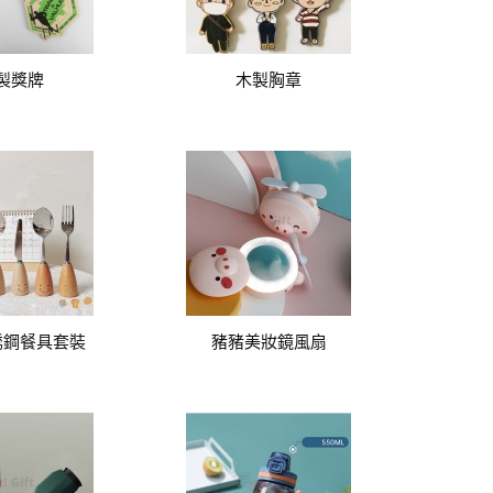
製獎牌
木製胸章
銹鋼餐具套裝
豬豬美妝鏡風扇