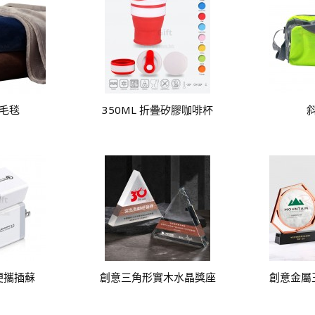
毛毯
350ML 折疊矽膠咖啡杯
便攜插蘇
創意三角形實木水晶獎座
創意金屬