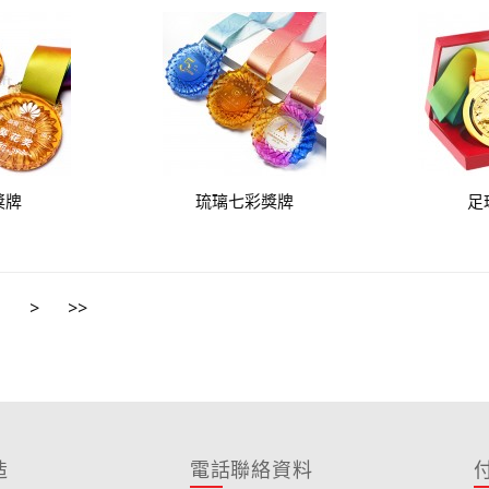
獎牌
琉璃七彩獎牌
足
>
>>
造
電話聯絡資料