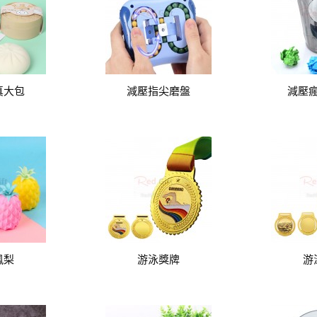
真大包
減壓指尖磨盤
減壓
鳳梨
游泳獎牌
游