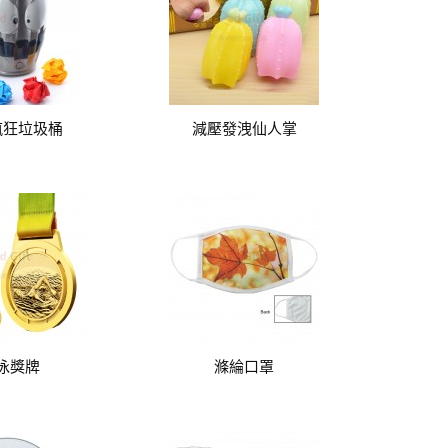
瘋狂垃圾桶
減壓發洩仙人掌
泳獎牌
滌綸口罩