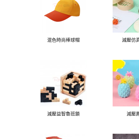
混色時尚棒球帽
減壓仿
減壓益智魯班鎖
減壓