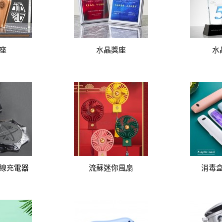
座
水晶獎座
水
線充電器
流蘇迷你風扇
消毒