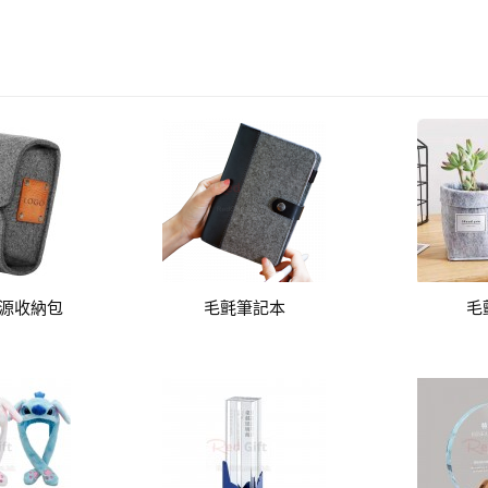
源收納包
毛氈筆記本
毛