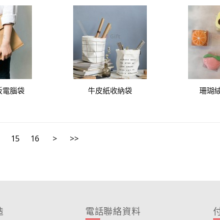
板電腦袋
牛皮紙收納袋
珊瑚
15
16
>
>>
造
電話聯絡資料