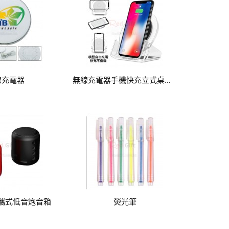
線充電器
無線充電器手機快充立式桌面支架
攜式低音炮音箱
熒光筆