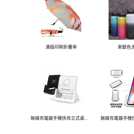
滿版印刷折疊傘
漸變色
無線充電器手機快充立式桌面支架