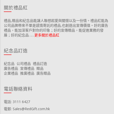
關於禮品紅
禮品,贈品和紀念品能讓人聯想起愛與關懷以及一份情。禮品紅能為
公司品牌帶來不單是感情寄託的禮品,也創造出宣傳價值。好的廣告
禮品，能加深客戶對你的印象；好的宣傳贈品，能促進業務的發
展；好的紀念品……
更多關於禮品紅
紀念品訂造
紀念品
公司禮品
禮品訂造
廣告禮品
宣傳禮品
贈品
企業禮品
推廣禮品
廣告贈品
電話聯絡資料
電話: 3111 6427
電郵: Sales@RedGift.com.hk