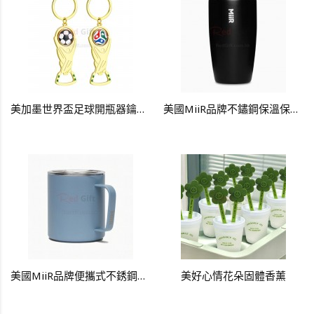
美加墨世界盃足球開瓶器鑰匙扣掛件
美國MiiR品牌不鏽鋼保溫保冷杯
美國MiiR品牌便攜式不銹鋼咖啡杯
美好心情花朵固體香薰