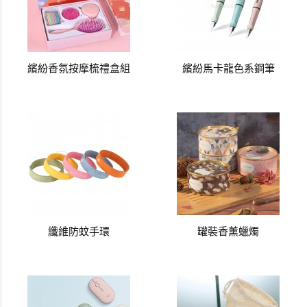
繽紛香氛按摩梳禮盒組
繽紛馬卡龍色系鋼筆
纖維防蚊手環
罐裝香薰蠟燭