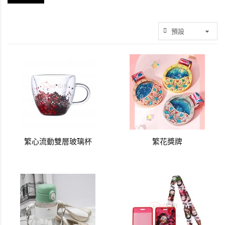
繁心流動雙層玻璃杯
繁花獎牌