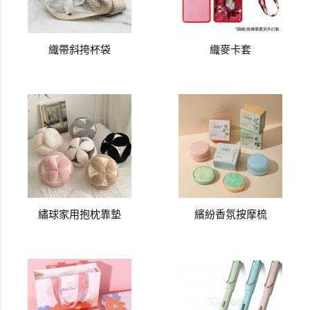
織帶斜挎杯袋
織麥卡套
繡球家用抱枕靠墊
繽紛香氛按摩梳