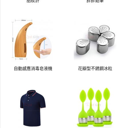
胎紋計
胖胖鉛筆
自動感應消毒皂液機
花瓣型不銹鋼冰粒