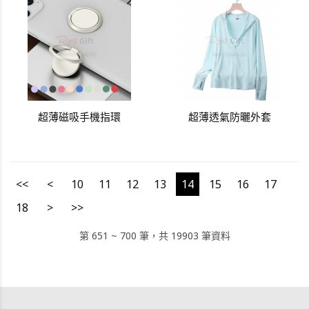
超薄磁吸手機指環
超薄透氣防曬外套
<<
<
10
11
12
13
14
15
16
17
18
>
>>
第 651 ~ 700 筆，共 19903 筆資料