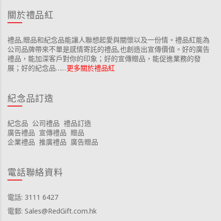
關於禮品紅
禮品,贈品和紀念品能讓人聯想起愛與關懷以及一份情。禮品紅能為
公司品牌帶來不單是感情寄託的禮品,也創造出宣傳價值。好的廣告
禮品，能加深客戶對你的印象；好的宣傳贈品，能促進業務的發
展；好的紀念品……
更多關於禮品紅
紀念品訂造
紀念品
公司禮品
禮品訂造
廣告禮品
宣傳禮品
贈品
企業禮品
推廣禮品
廣告贈品
電話聯絡資料
電話: 3111 6427
電郵: Sales@RedGift.com.hk