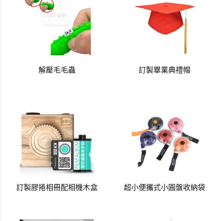
解壓毛毛蟲
訂製畢業典禮帽
訂製膠捲相冊配相機木盒
超小便攜式小圓盤收納袋