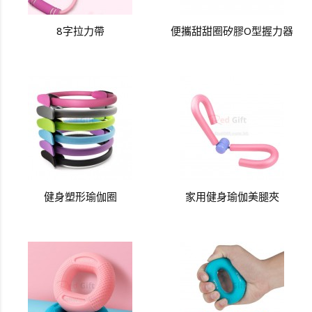
8字拉力帶
便攜甜甜圈矽膠O型握力器
健身塑形瑜伽圈
家用健身瑜伽美腿夾