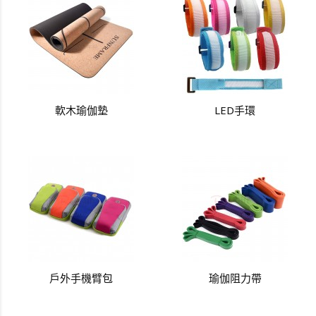
軟木瑜伽墊
LED手環
戶外手機臂包
瑜伽阻力帶