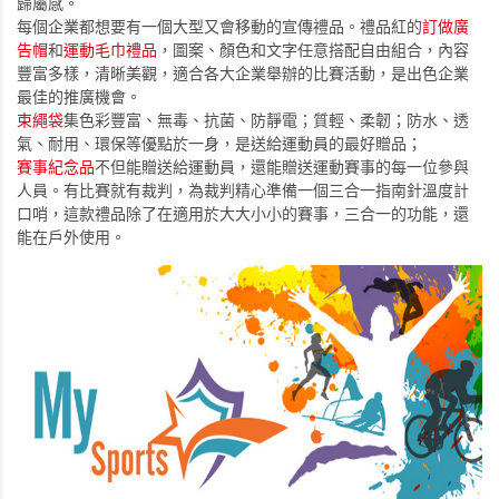
歸屬感。
每個企業都想要有一個大型又會移動的宣傳禮品。禮品紅的
訂做廣
告帽
和
運動毛巾禮品
，圖案、顏色和文字任意搭配自由組合，內容
豐富多樣，清晰美觀，適合各大企業舉辦的比賽活動，是出色企業
最佳的推廣機會。
束繩袋
集色彩豐富、無毒、抗菌、防靜電；質輕、柔韌；防水、透
氣、耐用、環保等優點於一身，是送給運動員的最好贈品；
賽事紀念品
不但能贈送給運動員，還能贈送運動賽事的每一位參與
人員。有比賽就有裁判，為裁判精心準備一個三合一指南針溫度計
口哨，這款禮品除了在適用於大大小小的賽事，三合一的功能，還
能在戶外使用。