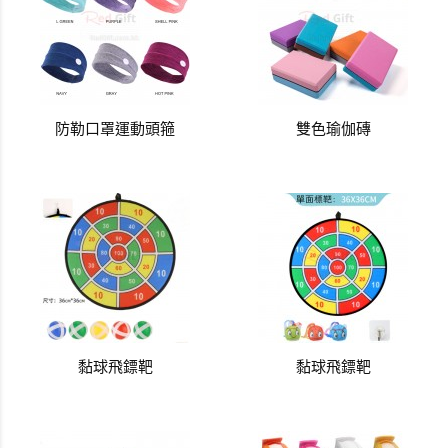
防勒口罩運動頭箍
雙色瑜伽磚
黏球飛鏢靶
黏球飛鏢靶