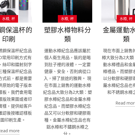
水樽
杯
水樽
杯
水樽
杯
鋼保溫杯的
塑膠水樽物料分
金屬運動
印刷
類
類
銹鋼保溫杯紀念品
運動水樽紀念品應該屬於
現在市面上銷售
GO常用印刷方式有
個人衛生用品，裝的是喝
樽大致分為2大類
、絲印和鐳射刻字
到肚子裡的液體，一定要
動水樽禮品和金
三種保溫杯紀念品
健康、安全，否則病從口
樽禮品。而塑膠
方式前，都是需要
入，掃了旅途的雅興。 現
以分軟膠和硬膠
供原始的電子版本
在市面上銷售的運動水樽
屬水樽紀念品也
樣板，我們會用電
紀念品大致分為2大類：塑
和不銹鋼水樽
樣版效果圖或者印
膠水樽紀念品和金屬水樽
Read mor
實樣，提供給客戶
紀念品。而塑膠水樽紀念
確認後按確認樣板
品又可以分軟膠和硬膠兩
果圖印刷生產。
種。金屬水樽紀念品也有
鋁水樽和不鏽鋼水樽之
Read more
分。