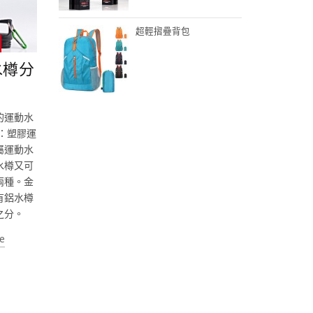
超輕摺疊背包
水樽分
的運動水
：塑膠運
屬運動水
水樽又可
兩種。金
有鋁水樽
之分。
e