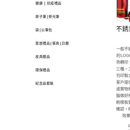
健康 | 抗疫禮品
原子筆|熒光筆
不銹
袋|公事包
家居禮品|餐具|日曆
一般不
的LO
皮具贈品
熱轉印
三種。
環保禮品
的印製
客戶提
紀念品套裝
或實物
腦做好
刷樣板
確認，
效