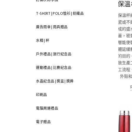
保溫
T-SHIRT|POLO恤衫|紡織品
保溫杯
瓷或不
廣告雨傘|雨具贈品
成的盛
蓋，密
水樽|杯
層能使
體延緩
戶外禮品|旅行紀念品
的目的
致生產
運動禮品|比賽紀念品
工流程
外殼
水晶紀念品|獎盃|獎牌
印刷品
電腦周邊禮品
電子贈品