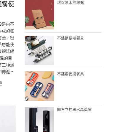
選購使
環保軟木無線充
般是由不
作成的盛
有蓋，密
不鏽鋼便攜餐具
熱層能使
液體延緩
溫的目
有三種途
和傳遞。
不鏽鋼便攜餐具
e
四方立柱黑水晶獎座