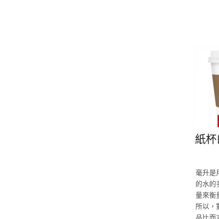
紙杯
毫升是
的水的
量來衡
所以，
品比而