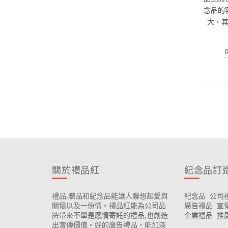
念品的
大，
關於禮品紅
紀念品訂
禮品,贈品和紀念品能讓人聯想起愛與
紀念品
公司
關懷以及一份情。禮品紅能為公司品
廣告禮品
宣
牌帶來不單是感情寄託的禮品,也創造
企業禮品
推
出宣傳價值。好的廣告禮品，能加深