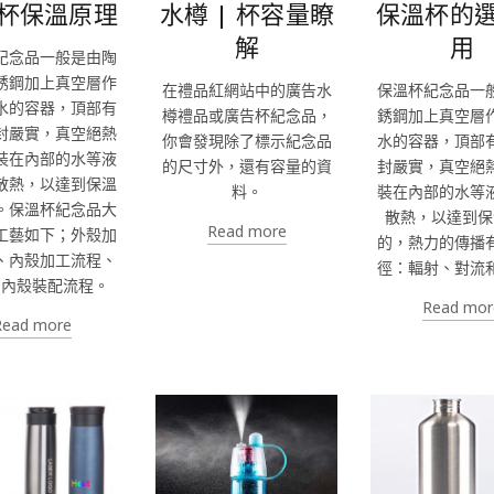
杯保溫原理
水樽 | 杯容量瞭
保溫杯的
解
用
紀念品一般是由陶
銹鋼加上真空層作
在禮品紅網站中的廣告水
保溫杯紀念品一
水的容器，頂部有
樽禮品或廣告杯紀念品，
銹鋼加上真空層
封嚴實，真空絕熱
你會發現除了標示紀念品
水的容器，頂部
裝在內部的水等液
的尺寸外，還有容量的資
封嚴實，真空絕
散熱，以達到保溫
料。
裝在內部的水等
。保溫杯紀念品大
散熱，以達到保
Read more
工藝如下；外殼加
的，熱力的傳播
、內殼加工流程、
徑：輻射、對流
和內殼裝配流程。
Read mor
Read more