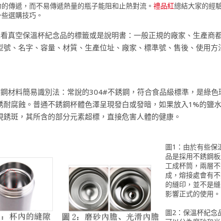
力的傳遞，而不易傳遞熱量的瓶子能阻和止熱對流。
禮品紅
總結大家的經
一些選購技巧。
先看真空保溫杯紀念品的標籤或是說明書：一般正規的廠家、生產商
型號、名字、容量、材質、生產位址、廠家、標準號、售後、使用方
銹鋼材料簡易識別法：常說的304#不銹鋼，符合食品級標準，是綠色
銹耐腐蝕。普通不銹鋼杯體色澤呈現發白或發暗，如果放入1%的鹽水
現銹斑，其所含的部分元素超標，直接危害人體的健康。
圖1：由於有些保
品是採用不銹鋼板
工成杯筒，兩層不
成，熔接處會有不
的縫印，並不是縫
影響正式的使用。
圖2：保溫杯紀念