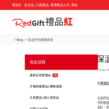
禮品紅 - 紀念品, 訂造禮品, 香港禮品公司, 贈品
Blog
保溫杯的選購使用
保
商品目錄
Times R
最新及熱賣禮品
最新
不銹鋼
手機周邊禮品|轉換插頭
文具禮品|辦公室用品
保溫杯
絕熱層
輻射、
訂製USB手指