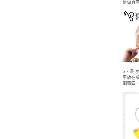
是否真
5、密
平放在
倒置四