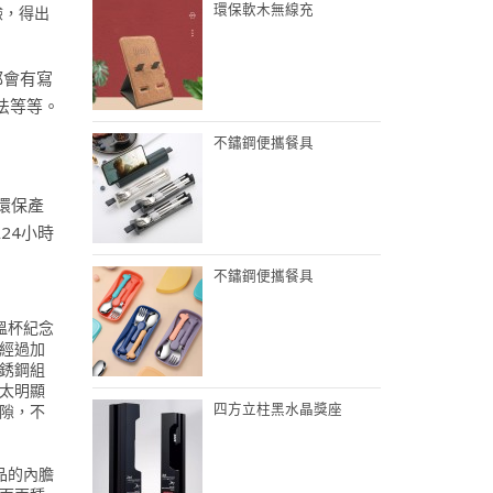
環保軟木無線充
驗，得出
都會有寫
法等等。
不鏽鋼便攜餐具
環保產
24小時
不鏽鋼便攜餐具
溫杯紀念
經過加
銹鋼組
太明顯
四方立柱黑水晶獎座
隙，不
品的內膽