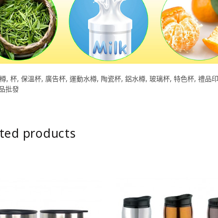
樽
,
杯
,
保溫杯
,
廣告杯
,
運動水樽
,
陶瓷杯
,
鋁水樽
,
玻璃杯
,
特色杯
,
禮品
品批發
ted products