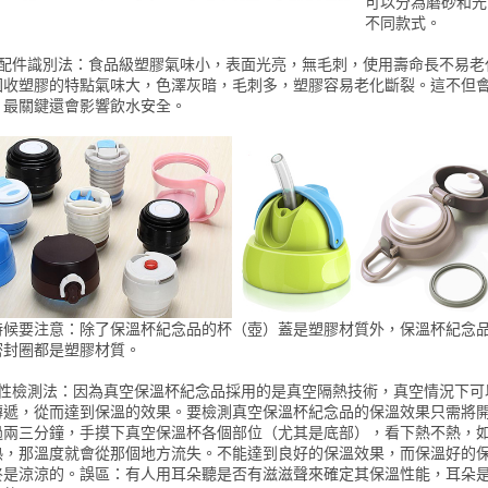
可以分為磨砂和光
不同款式。
膠配件識別法：食品級塑膠氣味小，表面光亮，無毛刺，使用壽命長不易老
回收塑膠的特點氣味大，色澤灰暗，毛刺多，塑膠容易老化斷裂。這不但
，最關鍵還會影響飲水安全。
時候要注意：除了保溫杯紀念品的杯（壺）蓋是塑膠材質外，保溫杯紀念
密封圈都是塑膠材質。
溫性檢測法：因為真空保溫杯紀念品採用的是真空隔熱技術，真空情況下可
傳遞，從而達到保溫的效果。要檢測真空保溫杯紀念品的保溫效果只需將
過兩三分鐘，手摸下真空保溫杯各個部位（尤其是底部），看下熱不熱，
熱，那溫度就會從那個地方流失。不能達到良好的保溫效果，而保溫好的
終是涼涼的。誤區：有人用耳朵聽是否有滋滋聲來確定其保溫性能，耳朵