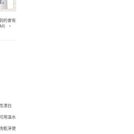
到的會有
CM）。
性漂白
可用溫水
洗乾淨使