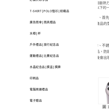
阻斷熱
以下的
T-SHIRT|POLO恤衫|紡織品
1、首
廣告雨傘|雨具贈品
產品的
水樽|杯
戶外禮品|旅行紀念品
2、不
品，防
運動禮品|比賽紀念品
後會出
水晶紀念品|獎盃|獎牌
印刷品
電腦周邊禮品
電子贈品