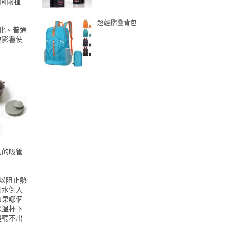
面兩種
超輕摺疊背包
化。普通
會影響使
品的吸管
以阻止熱
開水倒入
如果哪個
保溫杯下
是聽不出