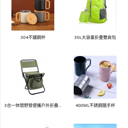
304不鏽鋼杯
30L大容量折叠雙肩包
3合一休閒野營便攜戶外折疊椅
400ML不銹鋼隨手杯