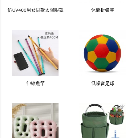
仿UV400男女同款太陽眼鏡
休閒折疊凳
伸縮魚竿
低噪音足球