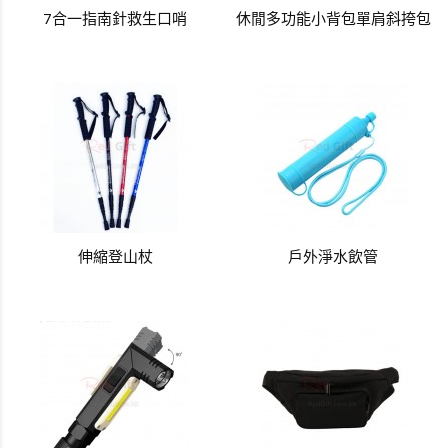
7合一指南針救生口哨
休閒多功能小背包單肩斜挎包
伸縮登山杖
戶外淨水飲管