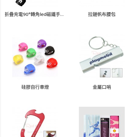
折疊充電90°轉角led磁鐵手電筒
拉鏈帆布腰包
硅膠自行車燈
金屬口哨