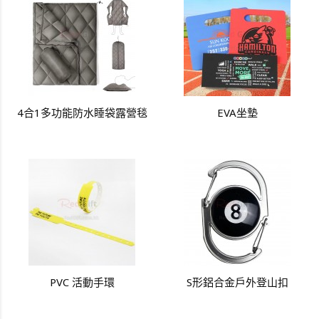
4合1多功能防水睡袋露營毯
EVA坐墊
PVC 活動手環
S形鋁合金戶外登山扣