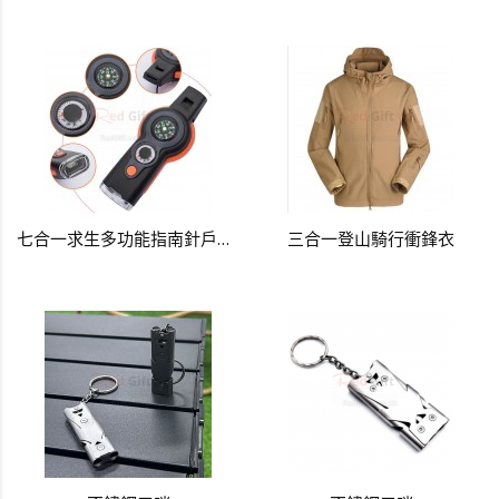
七合一求生多功能指南針戶外口哨
三合一登山騎行衝鋒衣