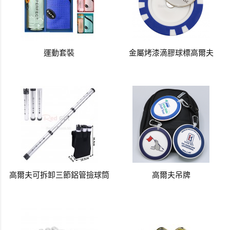
運動套裝
金屬烤漆滴膠球標高爾夫
高爾夫可拆卸三節鋁管撿球筒
高爾夫吊牌