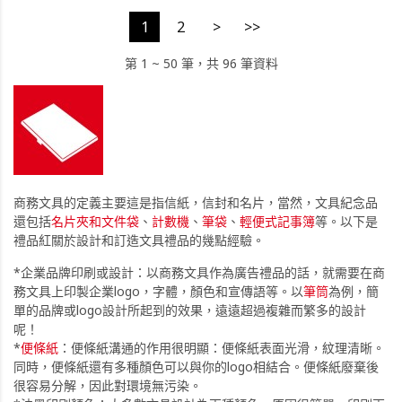
1
2
>
>>
第 1 ~ 50 筆，共 96 筆資料
商務文具的定義主要這是指信紙，信封和名片，當然，文具紀念品
還包括
名片夾和文件袋
、
計數機
、
筆袋
、
輕便式記事簿
等。以下是
禮品紅關於設計和訂造文具禮品的幾點經驗。
*企業品牌印刷或設計：以商務文具作為廣告禮品的話，就需要在商
務文具上印製企業logo，字體，顏色和宣傳語等。以
筆筒
為例，簡
單的品牌或logo設計所起到的效果，遠遠超過複雜而繁多的設計
呢！
*
便條紙
：便條紙溝通的作用很明顯：便條紙表面光滑，紋理清晰。
同時，便條紙還有多種顏色可以與你的logo相結合。便條紙廢棄後
很容易分解，因此對環境無污染。