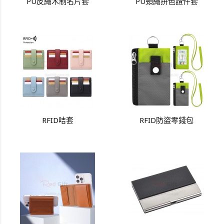
PU皮繩木制名片套
PU頸繩拼色證件套
RFID咭套
RFID防盜零錢包