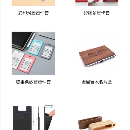
彩印滑蓋證件套
矽膠多層卡套
糖果色矽膠證件套
金屬實木名片盒