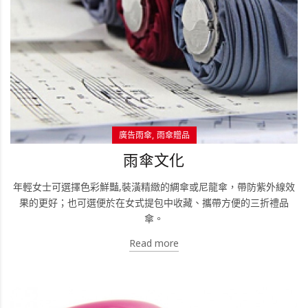
廣告雨傘
雨傘贈品
雨傘文化
年輕女士可選擇色彩鮮豔,裝潢精緻的綢傘或尼龍傘，帶防紫外線效
果的更好；也可選便於在女式提包中收藏、攜帶方便的三折禮品
傘。
Read more