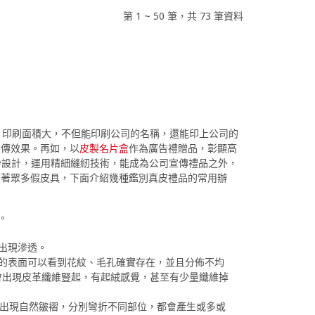
第 1 ~ 50 筆，共 73 筆資料
，印刷面積大，不但能印刷公司的名稱，還能印上公司的
宣傳效果。再如，以
皮製名片盒
作為廣告禮贈品，彰顯高
妙設計，運用精細縫紉技術，能成為公司宣傳禮品之外，
夾著眾多假皮具，下面介紹幾種鑑別真皮禮品的常用辦
。
出現滲透。
的表面可以看到花紋、毛孔確實存在，並且分佈不均
會出現皮革纖維豎起，有起絨感覺，甚至有少量纖維掉
會出現自然皺褶，分別彎折不同部位，都會產生或多或