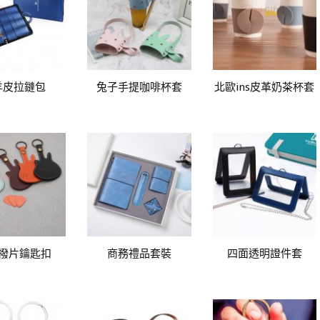
羊皮拉鏈包
兔子手提咖啡杯套
北歐ins皮革奶茶杯套
撥片鑰匙扣
商務禮品套裝
四面透明證件套