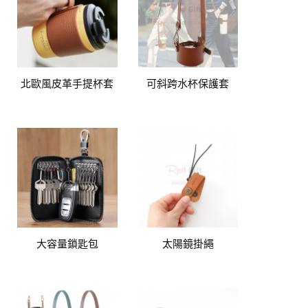
北歐風皮革手提杯套
可斜跨水杯保護套
大容量鎖匙包
太陽鏡掛繩