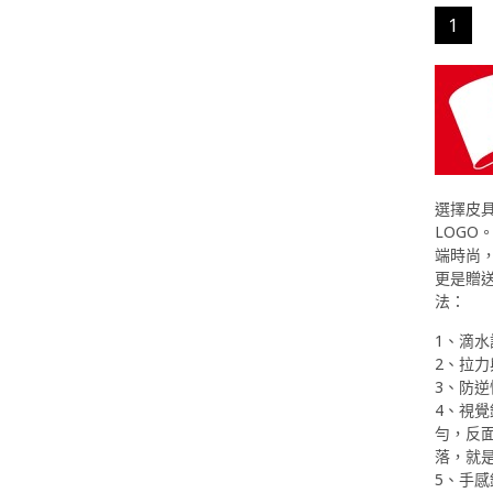
1
選擇皮
LOGO
端時尚
更是贈送
法：
1、滴
2、拉
3、防
4、視
勻，反
落，就
5、手