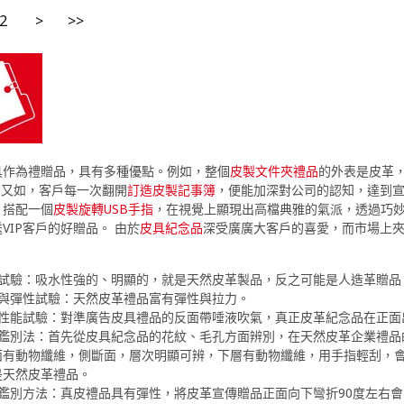
2
>
>>
具作為禮贈品，具有多種優點。例如，整個
皮製文件夾禮品
的外表是皮革
。又如，客戶每一次翻開
訂造皮製記事簿
，便能加深對公司的認知，達到
，搭配一個
皮製旋轉USB手指
，在視覺上顯現出高檔典雅的氣派，透過巧
VIP客戶的好贈品。 由於
皮具紀念品
深受廣廣大客戶的喜愛，而市場上
水試驗：吸水性強的、明顯的，就是天然皮革製品，反之可能是人造革贈品
力與彈性試驗：天然皮革禮品富有彈性與拉力。
逆性能試驗：對準廣告皮具禮品的反面帶唾液吹氣，真正皮革紀念品在正面
覺鑑別法：首先從皮具紀念品的花紋、毛孔方面辨別，在天然皮革企業禮品
面有動物纖維，側斷面，層次明顯可辨，下層有動物纖維，用手指輕刮，
是天然皮革禮品。
感鑑別方法：真皮禮品具有彈性，將皮革宣傳贈品正面向下彎折90度左右