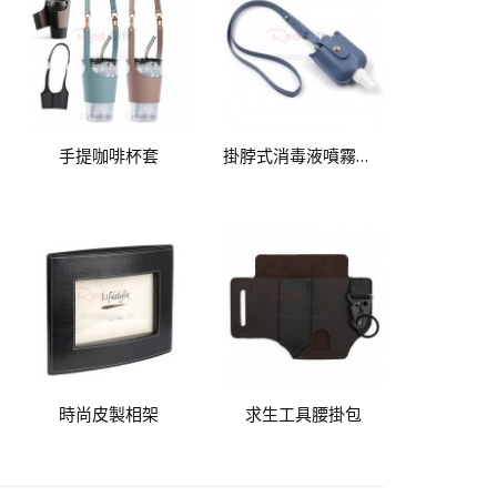
手提咖啡杯套
掛脖式消毒液噴霧皮套
時尚皮製相架
求生工具腰掛包