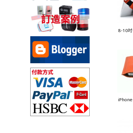
8-1
iPhon