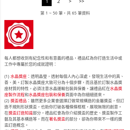
1
2
>
>>
第 1 ~ 50 筆，共 65 筆資料
每人都想收到有紀念性和有意義的禮品，禮品紅為你打造生活中或
工作中專屬於您的成就證明：
(1)
水晶獎座
：透明晶瑩，透射每個人內心深處，發現生活中的真、
善、美。訂製水晶獎座大致可分為十個步驟，而且基於訂製水晶獎
座材質的特性，必須注意水晶運輸包裝與保養。讓禮品紅在
水晶獎
座製作流程
和
水晶獎座包裝和保養
頁面中為你細細道來。
(2)
獎盃禮品
：雖然更多企業會選擇訂做常規構造的金屬獎盃，但訂
造不規則形狀獎盃，也助你打破各種條條框框，展現無限的創意。
在
獎盃訂造知識
部分，禮品紅會為你介紹獎盃的歷史、獎盃製作工
藝及其基本構造等，而在
著名獎盃
的部分，卻為你帶來不一樣的獎
盃訂造概念。