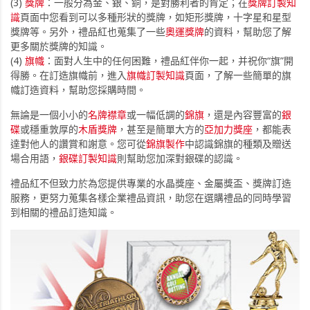
(3)
獎牌
：一般分為金、銀、銅，是對勝利者的肯定；在
獎牌訂製知
識
頁面中您看到可以多種形狀的獎牌，如矩形獎牌，十字星和星型
獎牌等。另外，禮品紅也蒐集了一些
奧運獎牌
的資料，幫助您了解
更多關於獎牌的知識。
(4)
旗幟
：面對人生中的任何困難，禮品紅伴你一起，并祝你“旗”開
得勝。在訂造旗幟前，進入
旗幟訂製知識
頁面，了解一些簡單的旗
幟訂造資料，幫助您採購時間。
無論是一個小小的
名牌襟章
或一幅低調的
錦旗
，還是內容豐富的
銀
碟
或穩重敦厚的
木盾獎牌
，甚至是簡單大方的
亞加力獎座
，都能表
達對他人的讚賞和謝意。您可從
錦旗製作
中認識錦旗的種類及贈送
場合用語，
銀碟訂製知識
則幫助您加深對銀碟的認識。
禮品紅不但致力於為您提供專業的水晶獎座、金屬獎盃、獎牌訂造
服務，更努力蒐集各樣企業禮品資訊，助您在選購禮品的同時學習
到相關的禮品訂造知識。