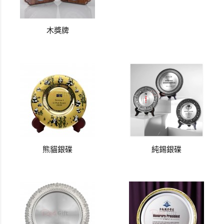
木獎牌
熊貓銀碟
純錫銀碟