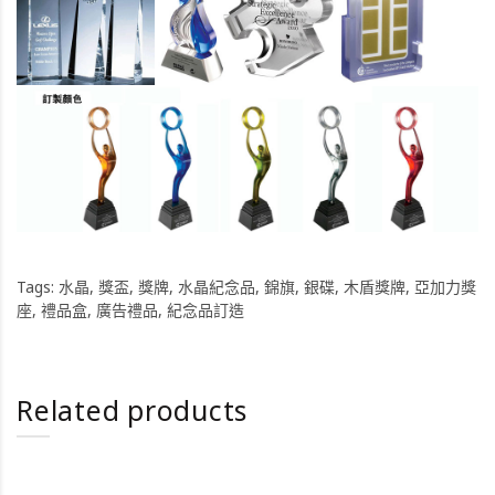
Tags:
水晶
,
獎盃
,
獎牌
,
水晶紀念品
,
錦旗
,
銀碟
,
木盾獎牌
,
亞加力獎
座
,
禮品盒
,
廣告禮品
,
紀念品訂造
Related products