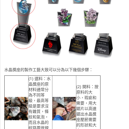
水晶獎座的製作工藝大致可以分為以下幾個步驟：
(1)
選料：
水
晶獎座的原
(2)
開料：
按
材料通常分
原料的大
為不同等
小，瑕疵和
級，最高等
需要，用大
級是要求沒
鋸片以高速
有雜質，條
鋸出水晶獎
紋和氣泡，
座壓胚需要
而且水晶的
的形狀和大
紋路要很規