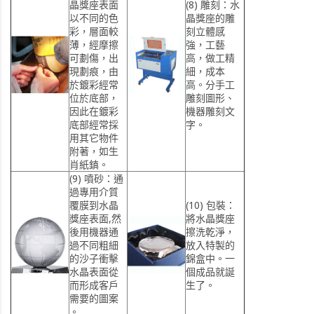
晶獎座表面
(8)
雕刻：
水
以不同的色
晶獎座的雕
彩，層面較
刻立體感
薄，經摩擦
強，工藝
可劃傷，出
高，做工精
現劃痕，由
細，成本
於鍍彩經常
高。分手工
位於底部，
雕刻圖形、
因此在鍍彩
機器雕刻文
底部經常採
字。
用其它物件
附著，如生
肖紙鎮。
(9)
噴砂：
通
過專用介質
覆膜到水晶
(10)
包裝：
獎座表面,然
將水晶獎座
後用機器通
擦洗乾淨，
過不同粗細
放入特製的
的沙子衝擊
錦盒中。一
水晶表面從
個成品就誕
而形成客戶
生了。
需要的圖案
。