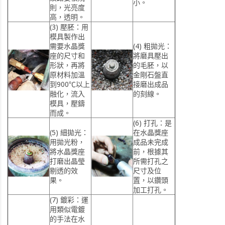
小。
則，光亮度
高，透明。
(3)
壓胚：
用
模具製作出
需要水晶獎
(4)
粗拋光：
座的尺寸和
將磨具壓出
形狀，再將
的毛胚，以
原材料加溫
金剛石盤直
到900℃以上
接磨出成品
融化，流入
的刻線。
模具，壓鑄
而成。
(6)
打孔：
是
(5)
細拋光：
在水晶獎座
用拋光粉，
成品未完成
將水晶獎座
前，根據其
打磨出晶瑩
所需打孔之
剔透的效
尺寸及位
果。
置，以鑽頭
加工打孔。
(7)
鍍彩：
運
用類似電鍍
的手法在水