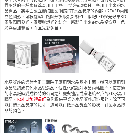
置形狀的一種水晶獎盃加工工藝，也泛指以這種工藝加工出來的水
晶禮品，將平面或立體的圖案“雕刻”在水晶獎座的內部。2D/3D內雕
立體圖形，可根據客戶的圖形製版設計製作。搭配LED燈光效果3D
圖形閃閃發光，圖案與燈光的結合，所製作出來的水晶紀念品，色
彩將更加豐富，而且光彩奪目。
水晶獎座的鐳射內雕工藝除了應用到水晶獎座上面，還可以應用到
水晶紙鎮或其他水晶紀念品。個性化的鐳射水晶內雕圖片，使普通
的水晶紙鎮變成獨特的公司週年慶典禮品或贈送給客戶的3D水晶工
藝品。
Red Gift 禮品紅
為你提供專業的水晶獎座訂造服務，除了可
以訂造水晶獎座的尺寸，還可以訂做水晶獎盃的形狀，訂製水晶禮
品的顏色。