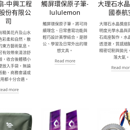
扇-中興工程
觸屏環保原子筆-
大理石水晶
股份有限公
lululemon
國泰航
司
觸屏環保原子筆，將可持
大理石水晶獎座
續理念、日常書寫功能與
明度光學水晶與
有精美花卉及山水
輕巧設計美學結合，是辦
石底座製作，水
色彩柔和自然，散
公、學習及日常外出的理
透澄澈，質感細
的東方藝術氣息。
想文具。
精密切割與拋光
可有效帶來清涼舒
落大氣。
驗，收合後體積小
Read more
便放入手袋，無論
Read mor
活動、商務會議或
使用都十分合適。
Read more