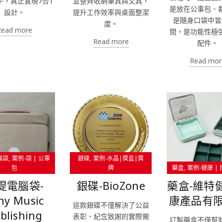
子，真正實現7合1
並整齊收納筆具與文具，
是放在公事包、
設計。
提升工作效率與桌面整潔
是隨身口袋中皆
度。
Read more
間，是功能性極
Read more
配件。
Read mor
腦袋
案例-袋 | 公事
銀碟
案例-水晶|獎盃|獎
包
牌
藥盒
案例-健康 |
提電腦袋-
銀碟-BioZone
藥盒-維特
ny Music
康產品有
這款銀碟不僅解決了公益
blishing
表彰、紀念致謝的實際需
訂製藥盒不僅幫