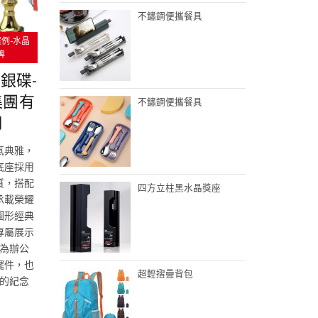
不鏽鋼便攜餐具
案例-水晶
牌
銀碟-
集團有
不鏽鋼便攜餐具
司
氣典雅，
底座採用
質，搭配
四方立柱黑水晶獎座
承載榮耀
圓形經典
專屬展示
為辦公
擺件，也
超輕摺疊背包
的紀念