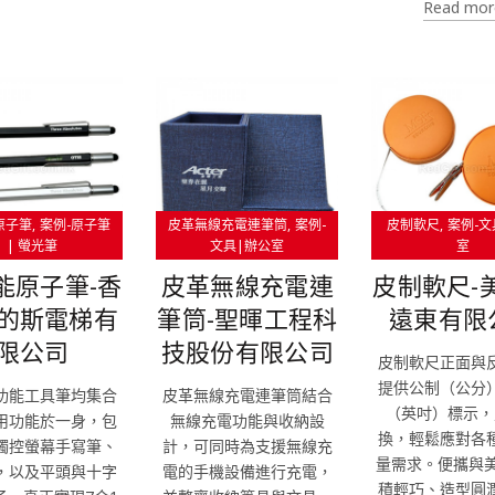
Read mor
原子筆
案例-原子筆
皮革無線充電連筆筒
案例-
皮制軟尺
案例-文
| 螢光筆
文具|辦公室
室
能原子筆-香
皮革無線充電連
皮制軟尺-
的斯電梯有
筆筒-聖暉工程科
遠東有限
限公司
技股份有限公司
皮制軟尺正面與
提供公制（公分
功能工具筆均集合
皮革無線充電連筆筒結合
（英吋）標示，
用功能於一身，包
無線充電功能與收納設
換，輕鬆應對各
觸控螢幕手寫筆、
計，可同時為支援無線充
量需求。便攜與美
，以及平頭與十字
電的手機設備進行充電，
積輕巧、造型圓