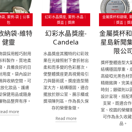
納袋
案例-袋 | 公事
幻彩水晶獎座
案例-水晶｜
金屬獎杯和銀碟
包
獎盃 | 獎牌
｜獎盃 | 獎
收納袋-維特
幻彩水晶獎座-
金屬獎杯和
健靈
Candela
星島新聞
限公
納袋採用輕巧耐用
水晶獎座其獨特的幻彩效
布料製作，質地柔
果在光線照射下會折射出
獎杯整體造型大
磨，具備良好的日
柔和而多變的色彩層次，
結構穩固厚重，
耐用度。袋內設計
使整體獎座更具視覺吸引
高級啞光黑色材
隔與收納空間，可
力與藝術感。獎座造型簡
精緻銘牌，完美
擺放化妝品、護膚
潔大方，結構穩固，適合
時刻；銀碟則以
型保健用品或隨身
擺放於辦公室、展示櫃或
設計呈現，搭配
讓物品整齊有序。
獎項陳列區，作為長久保
支架，既適合作
存的榮譽象徵。
室、校園的榮耀
Read more
可作為永久收藏
Read more
品。