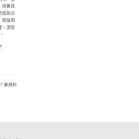
，培養良
更成為企
、增強用
體，深受
。
e
07 筆資料