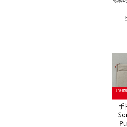
螺絲起
手提電
手
So
Pu