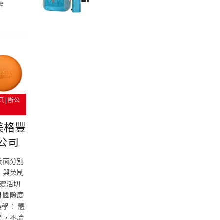
e
具|辦公
美格豐
公司
反面分別
）與英制
靈活切
種國際度
學： 體
潤，不論