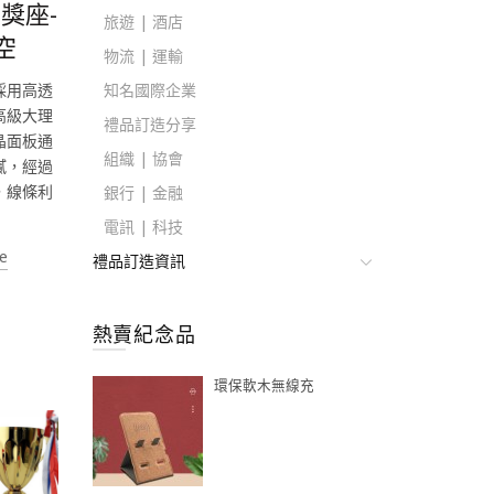
獎座-
旅遊 | 酒店
空
物流 | 運輸
採用高透
知名國際企業
高級大理
禮品訂造分享
晶面板通
組織 | 協會
膩，經過
，線條利
銀行 | 金融
電訊 | 科技
e
禮品訂造資訊
熱賣紀念品
環保軟木無線充