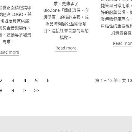
求，更傳承了
捷管理日常用藥
腦袋正面精緻鐫印
BioZone「節能環保、守
好的服藥習慣，
經典 LOGO，兼
護健康」的核心主張，成
業傳遞健康理念
牌辨識度與百搭屬
為品牌開展公益關懷項
戶黏性的重要載
美契合音樂製作、
目、連接社會善意的理想
消費者喜愛
談、通勤等多場景
橋樑。
需求。
Read mor
Read more
Read more
2
3
4
5
6
第 1 ~ 12 筆，共 1
8
9
>
>>