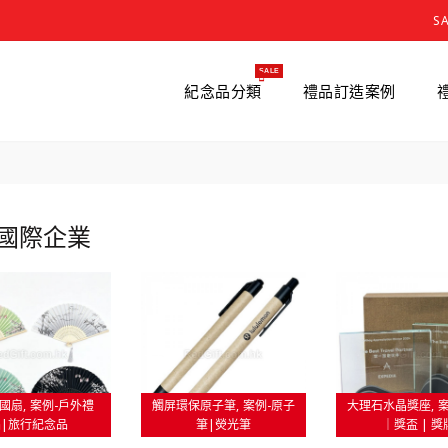
S
SALE
紀念品分類
禮品訂造案例
國際企業
國扇
案例-戶外禮
觸屏環保原子筆
案例-原子
大理石水晶獎座
品|旅行紀念品
筆|熒光筆
｜獎盃 | 獎