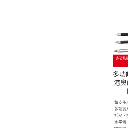
多功能
多功
港奧
每支多
多項實
括尺、
水平儀