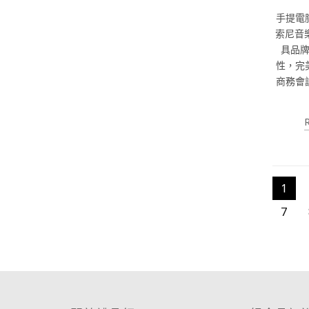
手提電
索尼音樂
具品
性，完
商務會
1
7