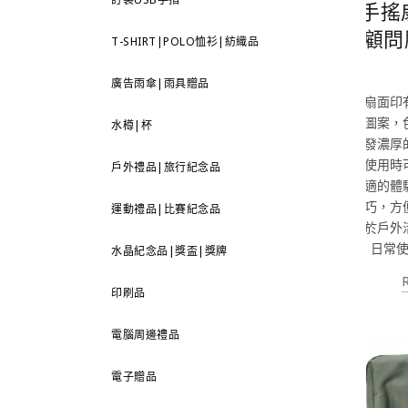
手搖
顧問
T-SHIRT|POLO恤衫|紡織品
廣告雨傘|雨具贈品
扇面印
圖案，
水樽|杯
發濃厚
使用時
戶外禮品|旅行紀念品
適的體
巧，方
運動禮品|比賽紀念品
於戶外
日常
水晶紀念品|獎盃|獎牌
印刷品
電腦周邊禮品
電子贈品