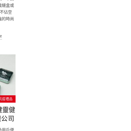
裁縫盒或
不佔空
強的時尚
e
 抗疫禮品
健靈健
限公司
助用戶便