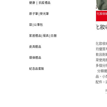
健康 | 抗疫禮品
化妝收
原子筆|熒光筆
袋|公事包
化妝
家居禮品|餐具|日曆
化妝收
皮具贈品
的優質
軟且耐
環保禮品
常使用
多個分
紀念品套裝
分類
品、小
配件，