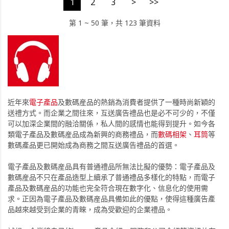
1
2
3
>
>>
第 1 ~ 50 筆，共 123 筆資料
近年來
電子產品
及數碼産品的熱銷為消費者提供了一種時尚新穎的
送禮方式。而企業之間往來，互送廣告禮品也是必不可少的，不僅
可以加深企業間的融洽關係，私人間的感情也能得到提升。如今各
類電子產品及數碼産品成為新興的商務禮品，而
數碼相架
、
耳筒
等
數碼產品更已開始成為商務之間互送廣告禮品的首選。
電子產品及數碼産品具有普通禮品所無法比擬的優勢：電子產品及
數碼産品不只在產品造型上續承了普通禮品多樣化的特點，而電子
產品及數碼産品的功能也完全符合現在數字化、信息化的使用需
求。正因為電子產品及數碼産品具備如此的優點，使得這種廣告產
品越來越受到企業的青睞，成為受歡迎的企業禮品。