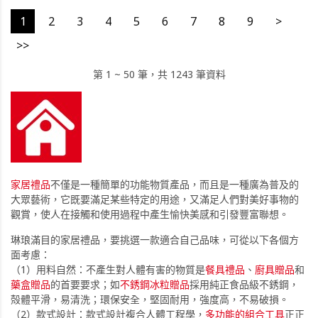
1
2
3
4
5
6
7
8
9
>
>>
第 1 ~ 50 筆，共 1243 筆資料
家居禮品
不僅是一種簡單的功能物質產品，而且是一種廣為普及的
大眾藝術，它既要滿足某些特定的用途，又滿足人們對美好事物的
觀賞，使人在接觸和使用過程中產生愉快美感和引發豐富聯想。
琳琅滿目的家居禮品，要挑選一款適合自己品味，可從以下各個方
面考慮：
（1）用料自然：不產生對人體有害的物質是
餐具禮品
、
廚具贈品
和
藥盒贈品
的首要要求；如
不銹鋼冰粒贈品
採用純正食品級不銹鋼，
殻體平滑，易清洗；環保安全，堅固耐用，強度高，不易破損。
（2）款式設計：款式設計複合人體工程學，
多功能的組合工具
正正