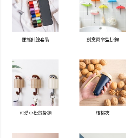
便攜針線套裝
創意雨傘型掛鉤
可愛小松鼠掛鉤
核桃夾