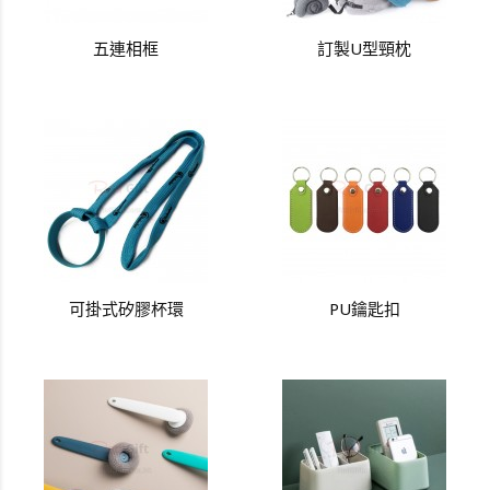
五連相框
訂製U型頸枕
可掛式矽膠杯環
PU鑰匙扣