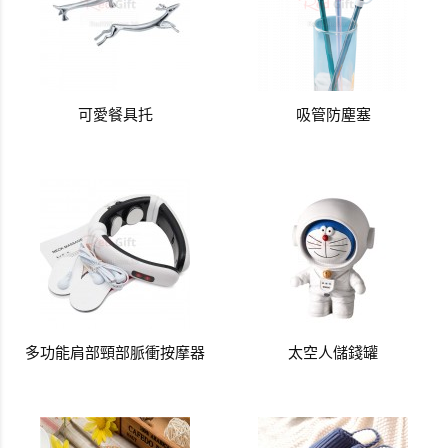
可愛餐具托
吸管防塵塞
多功能肩部頸部脈衝按摩器
太空人儲錢罐