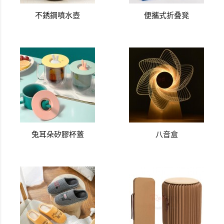
不銹鋼噴水壺
便攜式折叠凳
兔耳朵矽膠杯蓋
八音盒