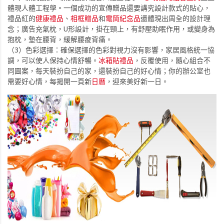
體現人體工程學。一個成功的宣傳贈品還要講究設計款式的貼心，
禮品紅的
健康禮品
、
相框贈品
和
電筒紀念品
還體現出周全的設計理
念；廣告充氣枕，U形設計，掛在頸上，有舒壓助眠作用，或變身為
抱枕，墊在腰背，緩解腰痠背痛。
（3）色彩選擇：確保選擇的色彩對視力沒有影響，家居風格統一協
調，可以使人保持心情舒暢。
冰箱貼禮品
，反覆使用，隨心組合不
同圖案，每天裝扮自己的家，還裝扮自己的好心情；你的辦公室也
需要好心情，每揭開一頁新
日曆
，迎來美好新一日。