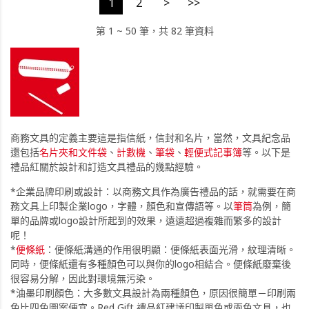
1
2
>
>>
第 1 ~ 50 筆，共 82 筆資料
商務文具的定義主要這是指信紙，信封和名片，當然，文具紀念品
還包括
名片夾和文件袋
、
計數機
、
筆袋
、
輕便式記事簿
等。以下是
禮品紅關於設計和訂造文具禮品的幾點經驗。
*企業品牌印刷或設計：以商務文具作為廣告禮品的話，就需要在商
務文具上印製企業logo，字體，顏色和宣傳語等。以
筆筒
為例，簡
單的品牌或logo設計所起到的效果，遠遠超過複雜而繁多的設計
呢！
*
便條紙
：便條紙溝通的作用很明顯：便條紙表面光滑，紋理清晰。
同時，便條紙還有多種顏色可以與你的logo相結合。便條紙廢棄後
很容易分解，因此對環境無污染。
*油墨印刷顏色：大多數文具設計為兩種顏色，原因很簡單－印刷兩
色比四色圖案便宜。Red Gift 禮品紅建議印製單色或兩色文具，也