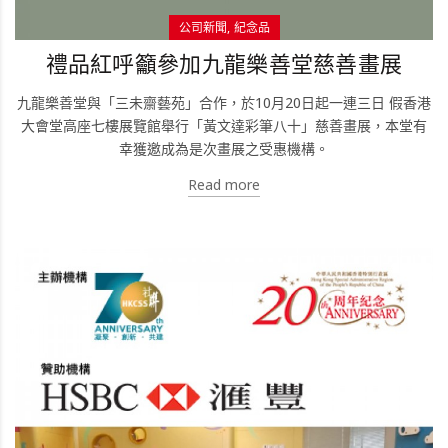
公司新聞
紀念品
禮品紅呼籲參加九龍樂善堂慈善畫展
九龍樂善堂與「三未齋藝苑」合作，於10月20日起一連三日 假香港
大會堂高座七樓展覽館舉行「黃文達彩筆八十」慈善畫展，本堂有
幸獲邀成為是次畫展之受惠機構。
Read more