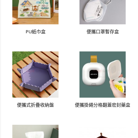
PU紙巾盒
便攜口罩暫存盒
便攜式折疊收納盤
便攜掛繩分格翻蓋密封藥盒