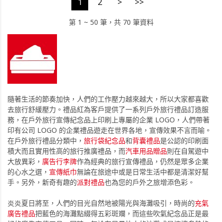
1
2
>
>>
第 1 ~ 50 筆，共 70 筆資料
隨著生活的節奏加快，人們的工作壓力越來越大，所以大家都喜歡
去旅行舒緩壓力。禮品紅為客戶提供了一系列戶外旅行禮品訂造服
務，在戶外旅行宣傳紀念品上印刷上專屬的企業 LOGO，人們帶著
印有公司 LOGO 的企業禮品遊走在世界各地，宣傳效果不言而喻。
在戶外旅行禮品分類中，
旅行袋紀念品
和
背囊禮品
是公認的印刷面
積大而且實用性高的旅行推廣禮品，而
汽車用品贈品
則在自駕遊中
大放異彩，
廣告行李牌
作為經典的旅行宣傳禮品，仍然是眾多企業
的心水之選，
宣傳紙巾
無論在旅途中或是日常生活中都是清潔好幫
手。另外，新奇有趣的
派對禮品
也為您的戶外之旅增添色彩。
炎炎夏日將至，人們的目光自然地被陽光與海灘吸引，時尚的
充氣
廣告禮品
把藍色的海灘點綴得五彩斑斕，而這些吹氣紀念品正是最