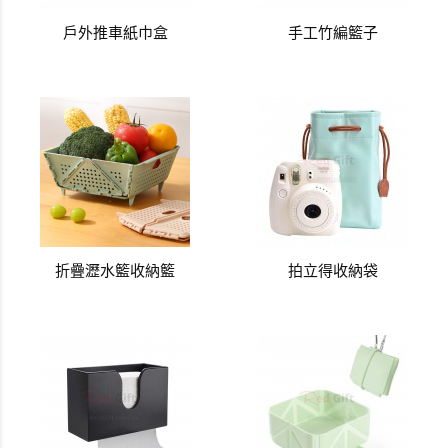
戶外推車紙巾盒
手工竹編籃子
折疊瀝水籃收納籃
拍立得收納袋