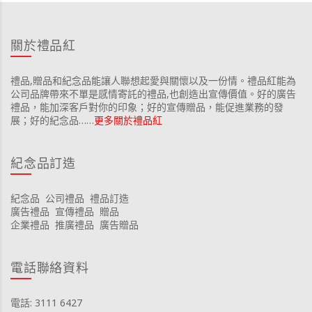
關於禮品紅
禮品,贈品和紀念品能讓人聯想起愛與關懷以及一份情。禮品紅能為
公司品牌帶來不單是感情寄託的禮品,也創造出宣傳價值。好的廣告
禮品，能加深客戶對你的印象；好的宣傳贈品，能促進業務的發
展；好的紀念品……
更多關於禮品紅
紀念品訂造
紀念品
公司禮品
禮品訂造
廣告禮品
宣傳禮品
贈品
企業禮品
推廣禮品
廣告贈品
電話聯絡資料
電話: 3111 6427