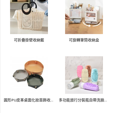
可折疊掛壁收納籃
可旋轉筆筒收納盒
圓形PU皮革桌面化妝首飾收納盤
多功能旅行分裝瓶自帶洗臉洗頭刷