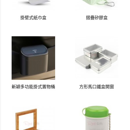
掛壁式紙巾盒
摺疊矽膠盒
新穎多功能掛式置物桶
方形馬口鐵盒開窗