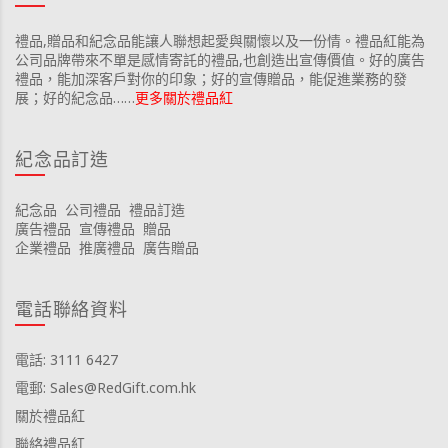
禮品,贈品和紀念品能讓人聯想起愛與關懷以及一份情。禮品紅能為
公司品牌帶來不單是感情寄託的禮品,也創造出宣傳價值。好的廣告
禮品，能加深客戶對你的印象；好的宣傳贈品，能促進業務的發
展；好的紀念品……
更多關於禮品紅
紀念品訂造
紀念品
公司禮品
禮品訂造
廣告禮品
宣傳禮品
贈品
企業禮品
推廣禮品
廣告贈品
電話聯絡資料
電話: 3111 6427
電郵: Sales@RedGift.com.hk
關於禮品紅
聯絡禮品紅