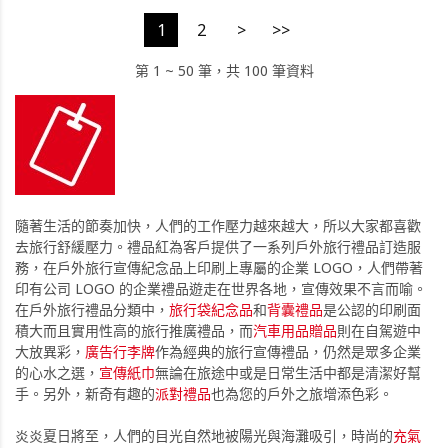
1
2
>
>>
第 1 ~ 50 筆，共 100 筆資料
隨著生活的節奏加快，人們的工作壓力越來越大，所以大家都喜歡
去旅行舒緩壓力。禮品紅為客戶提供了一系列戶外旅行禮品訂造服
務，在戶外旅行宣傳紀念品上印刷上專屬的企業 LOGO，人們帶著
印有公司 LOGO 的企業禮品遊走在世界各地，宣傳效果不言而喻。
在戶外旅行禮品分類中，
旅行袋紀念品
和
背囊禮品
是公認的印刷面
積大而且實用性高的旅行推廣禮品，而
汽車用品贈品
則在自駕遊中
大放異彩，
廣告行李牌
作為經典的旅行宣傳禮品，仍然是眾多企業
的心水之選，
宣傳紙巾
無論在旅途中或是日常生活中都是清潔好幫
手。另外，新奇有趣的
派對禮品
也為您的戶外之旅增添色彩。
炎炎夏日將至，人們的目光自然地被陽光與海灘吸引，時尚的
充氣