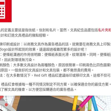
具的定義主要這是指信紙，信封和名片，當然，文具紀念品還包括
名片夾
設計和訂造文具禮品的幾點經驗。
品牌印刷或設計：以商務文具作為廣告禮品的話，就需要在商務文具上印製企
logo設計所起到的效果，遠遠超過複雜而繁多的設計呢！
：便條紙溝通的作用很明顯：便條紙表面光滑，紋理清晰。同時，便條紙還
解，因此對環境無污染。
刷顏色：大多數文具設計為兩種顏色，原因很簡單－印刷兩色比四色圖案便宜。
個原因。一個良好的文具設計和文具包裝，都不需昂貴的費用。
法：在大多數情況下，Red Gift 禮品紅建議絲印或移印文具，這樣
Gift 禮品紅會根據每一種不同情況制定不同方案，以確保適合你的最佳
個了解文具的機會，以方便您採購適合的廣告禮品。