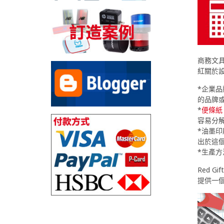
商務文
紅關於
*企業
的品牌或
*
便條紙
容易分
*油墨印
出於這
*生產方
Red 
提供一