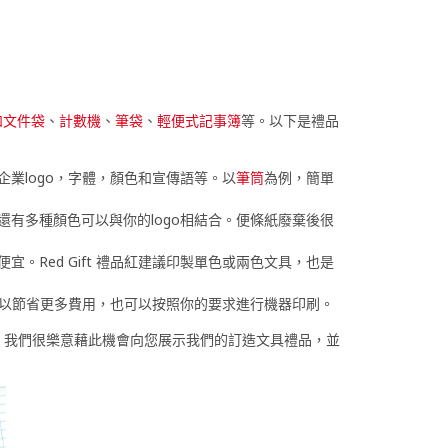
和文件袋
、
計數機
、
筆袋
、
輕便式記事簿
等。以下是禮品
業logo，字體，顏色和宣傳語等。以
筆筒
為例，簡單
有多種顏色可以與你的logo相結合。便條紙廢棄後很
Red Gift 禮品紅建議印製單色或兩色文具，也是
不但可以節省更多費用，也可以按照你的要求進行機器印刷。
方案。我們很樂意藉此機會向您展示我們的訂造文具禮品，並