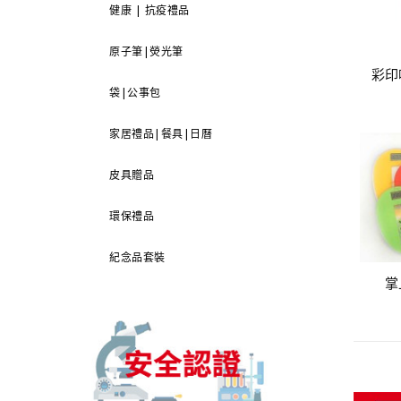
健康 | 抗疫禮品
原子筆|熒光筆
彩印
袋|公事包
家居禮品|餐具|日曆
皮具贈品
環保禮品
紀念品套裝
掌