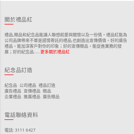
關於禮品紅
禮品,贈品和紀念品能讓人聯想起愛與關懷以及一份情。禮品紅能為
公司品牌帶來不單是感情寄託的禮品,也創造出宣傳價值。好的廣告
禮品，能加深客戶對你的印象；好的宣傳贈品，能促進業務的發
展；好的紀念品……
更多關於禮品紅
紀念品訂造
紀念品
公司禮品
禮品訂造
廣告禮品
宣傳禮品
贈品
企業禮品
推廣禮品
廣告贈品
電話聯絡資料
電話: 3111 6427