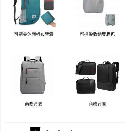
可摺疊休閒帆布背囊
可摺疊收納雙肩包
商務背囊
商務背囊