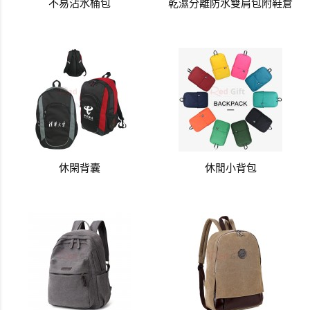
不易沾水桶包
乾濕分離防水雙肩包附鞋倉
休閑背囊
休閒小背包