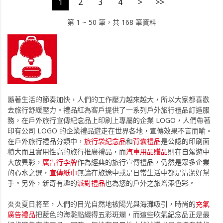
1
2
3
4
>
>>
第 1 ~ 50 筆，共 168 筆資料
隨著生活的節奏加快，人們的工作壓力越來越大，所以大家都喜歡
去旅行舒緩壓力。禮品紅為客戶提供了一系列戶外旅行禮品訂造服
務，在戶外旅行宣傳紀念品上印刷上專屬的企業 LOGO，人們帶著
印有公司 LOGO 的企業禮品遊走在世界各地，宣傳效果不言而喻。
在戶外旅行禮品分類中，
旅行袋紀念品
和
背囊禮品
是公認的印刷面
積大而且實用性高的旅行推廣禮品，而
汽車用品贈品
則在自駕遊中
大放異彩，
廣告行李牌
作為經典的旅行宣傳禮品，仍然是眾多企業
的心水之選，
宣傳紙巾
無論在旅途中或是日常生活中都是清潔好幫
手。另外，新奇有趣的
派對禮品
也為您的戶外之旅增添色彩。
炎炎夏日將至，人們的目光自然地被陽光與海灘吸引，時尚的
充氣
廣告禮品
把藍色的海灘點綴得五彩斑斕，而這些吹氣紀念品正是最