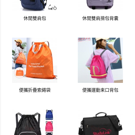
休閒雙肩包
休閒雙肩揹包背囊
便攜折疊索繩袋
便攜運動束口背包