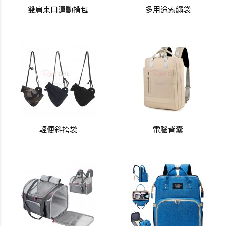
雙肩束口運動揹包
多用途索繩袋
輕便斜挎袋
電腦背囊