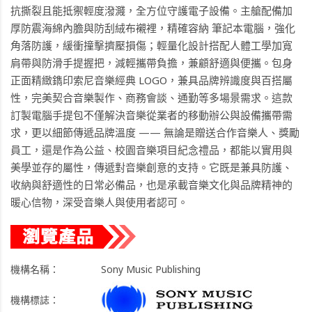
抗撕裂且能抵禦輕度潑濺，全方位守護電子設備。主艙配備加
厚防震海綿內膽與防刮絨布襯裡，精確容納 筆記本電腦，強化
角落防護，緩衝撞擊擠壓損傷；輕量化設計搭配人體工學加寬
肩帶與防滑手提握把，減輕攜帶負擔，兼顧舒適與便攜。包身
正面精緻鐫印索尼音樂經典 LOGO，兼具品牌辨識度與百搭屬
性，完美契合音樂製作、商務會談、通勤等多場景需求。這款
訂製電腦手提包不僅解決音樂從業者的移動辦公與設備攜帶需
求，更以細節傳遞品牌溫度 —— 無論是贈送合作音樂人、獎勵
員工，還是作為公益、校園音樂項目紀念禮品，都能以實用與
美學並存的屬性，傳遞對音樂創意的支持。它既是兼具防護、
收納與舒適性的日常必備品，也是承載音樂文化與品牌精神的
暖心信物，深受音樂人與使用者認可。
機構名稱：
Sony Music Publishing
機構標誌：