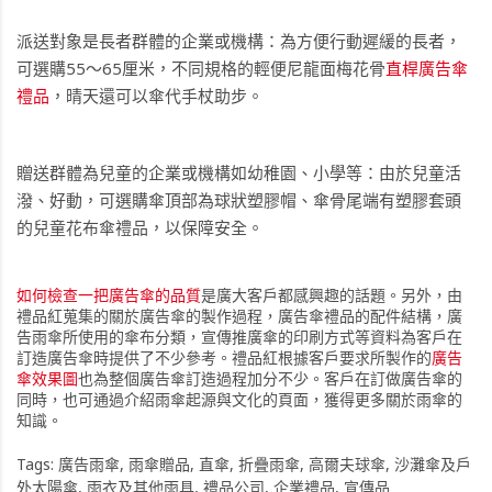
派送對象是
長者群體
的企業或機構：為方便行動遲緩的長者，
可選購55～65厘米，不同規格的輕便尼龍面梅花骨
直桿廣告傘
禮品
，晴天還可以傘代手杖助步。
贈送群體為
兒童
的企業或機構如幼稚園、小學等：由於兒童活
潑、好動，可選購傘頂部為球狀塑膠帽、傘骨尾端有塑膠套頭
的兒童花布傘禮品，以保障安全。
如何檢查一把廣告傘的品質
是廣大客戶都感興趣的話題。另外，由
禮品紅蒐集的關於廣告傘的製作過程，廣告傘禮品的配件結構，廣
告雨傘所使用的傘布分類，宣傳推廣傘的印刷方式等資料為客戶在
訂造廣告傘時提供了不少參考。禮品紅根據客戶要求所製作的
廣告
傘效果圖
也為整個廣告傘訂造過程加分不少。客戶在訂做廣告傘的
同時，也可通過介紹雨傘起源與文化的頁面，獲得更多關於雨傘的
知識。
Tags:
廣告雨傘
,
雨傘贈品
,
直傘
,
折疊雨傘
,
高爾夫球傘
,
沙灘傘及戶
外太陽傘
,
雨衣及其他雨具
,
禮品公司
,
企業禮品
,
宣傳品