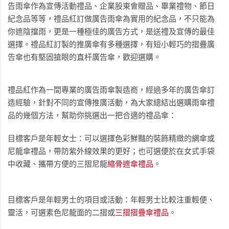
告雨傘作為
宣傳活動禮品
、
企業股東會贈品
、
畢業禮物
、
節日
紀念品
等等，禮品紅訂做廣告雨傘為實用的紀念品，不只能為
你遮陰擋雨，更是一種極佳的廣告方式，是送禮及宣傳的最佳
選擇。禮品紅訂製的推廣傘有多種選擇，有短小輕巧的摺疊廣
告傘也有堅固搶眼的直杆廣告傘，歡迎選購。
禮品紅作為一間專業的廣告雨傘製造商，經過多年的廣告傘訂
造經驗，針對不同的宣傳推廣活動，為大家總結出
選購雨傘禮
品
的幾個方法，幫助你挑選出一把合適的禮品傘：
目標客戶是
年輕女士
：可以選擇色彩鮮豔的裝飾精緻的綢傘或
尼龍傘禮品，帶防紫外線效果的更好；也可選便於在女式手袋
中收藏、攜帶方便的三摺尼龍
縮骨遮傘禮品
。
目標客戶是
年輕男士
的項目或活動：年輕男士比較注重輕便、
靈活，可選素色尼龍面的二摺或
三摺摺疊傘禮品
。