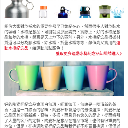
相信大家對於補水的重要性都早已銘記在心，然而很多人對於裝水
的容器：水樽紀念品，可能就沒那麼講究，實際上，好的水樽紀念
品和差的水樽，簡直是天上地下的區別。另外，水樽紀念品根據材
質還可以分為膠水樽、鋁水樽、折叠水樽等等。顏值高又實用的
運
動水樽紀念品
，給運動加點顏色！
獲取更多運動水樽紀念品知識請進入》
好的陶瓷杯紀念品會潔白無瑕，細潤如玉。無論是一啖清新的茶
香，還是一口醇香的咖啡，陶瓷杯都會是你的最佳選擇。陶瓷杯紀
念品因其外觀新穎、奇特、多樣，而且具有悠久的歷史，從而吸引
了大量的客戶的定製，陶瓷杯紀念品在禮品市場上也佔有很重要的
地位，但是，在挑選陶瓷杯紀念品時我們卻不能盲目挑選，僅僅以