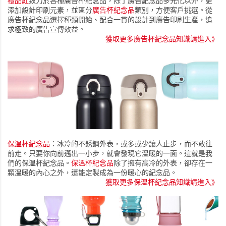
禮品紅
致力於各種廣告杯紀念品，除了廣告紀念品多元化以外，更
添加設計印刷元素，並區分
廣告杯紀念品
類別，方便客戶挑選。從
廣告杯紀念品選擇種類開始、配合一貫的設計到廣告印刷生產，追
求極致的廣告宣傳效益。
獲取更多廣告杯紀念品知識請進入》
保溫杯紀念品
：冰冷的不銹鋼外表，或多或少讓人止步，而不敢往
前走。只要你向前邁出一小步，就會發現它溫暖的一面。這就是我
們的保溫杯紀念品。
保溫杯紀念品
除了擁有高冷的外表，卻存在一
顆溫暖的內心之外，還能定製成為一份暖心的紀念品。
獲取更多保溫杯紀念品知識請進入》