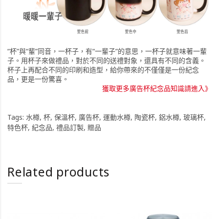
“杯”與“輩”同音，一杯子，有“一輩子”的意思，一杯子就意味著一輩
子。用杯子來做禮品，對於不同的送禮對象，還具有不同的含義。
杯子上再配合不同的印刷和造型，給你帶來的不僅僅是一份紀念
品，更是一份驚喜。
獲取更多廣告杯紀念品知識請進入》
Tags:
水樽
,
杯
,
保溫杯
,
廣告杯
,
運動水樽
,
陶瓷杯
,
鋁水樽
,
玻璃杯
,
特色杯
,
紀念品
,
禮品訂製
,
贈品
Related products