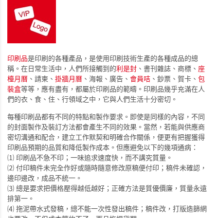
印刷品
是印刷的各種產品，是使用印刷技術生產的各種成品的總
稱。在日常生活中，人們所接觸到的
利是封
、書刊雜誌、商標、
座
檯月曆
、請柬、
掛牆月曆
、海報、廣告、
會員咭
、鈔票、賀卡、
包
裝盒
等等，應有盡有，都屬於印刷品的範疇。印刷品幾乎充滿在人
們的衣、食、住、行領域之中，它與人們生活十分密切。
每種印刷品都有不同的特點和製作要求。即使是同樣的內容，不同
的封面製作及裝訂方法都會產生不同的效果。當然，若能與供應商
密切溝通和配合，建立工作默契和明確合作關係，便更有把握獲得
印刷品預期的品質和降低製作成本。但應避免以下的幾項通病：
⑴ 印刷品不急不印；一味追求速度快，而不講究質量。
⑵ 付印稿件未完全作好或隨時隨意修改原稿便付印；稿件未確認，
邊印邊改，成品不統一。
⑶ 總是要求把價格壓得越低越好；正確方法是質優價廉，質量永遠
排第一。
⑷ 拖泥帶水式發稿，總不能一次性發出稿件；稿件改，打版造篩網