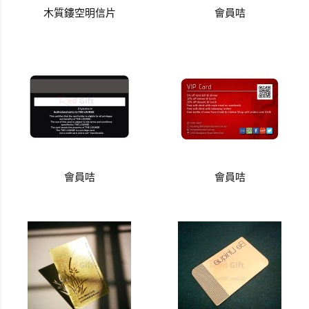
木質鏤空明信片
會員咭
會員咭
會員咭