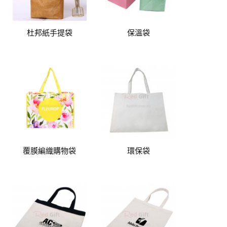
杜邦紙手提袋
保溫袋
覆膜編織購物袋
環保袋