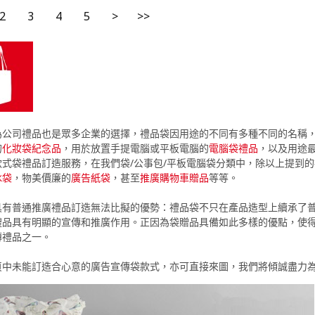
2
3
4
5
>
>>
為公司禮品也是眾多企業的選擇，禮品袋因用途的不同有多種不同的名稱
的
化妝袋紀念品
，用於放置手提電腦或平板電腦的
電腦袋禮品
，以及用途
款式袋禮品訂造服務，在我們袋/公事包/平板電腦袋分類中，除以上提到
冰袋
，物美價廉的
廣告紙袋
，甚至
推廣購物車贈品
等等。
具有普通推廣禮品訂造無法比擬的優勢：禮品袋不只在產品造型上續承了
禮品具有明顯的宣傳和推廣作用。正因為袋贈品具備如此多樣的優點，使
傳禮品之一。
頁中未能訂造合心意的廣告宣傳袋款式，亦可直接來圖，我們將傾誠盡力