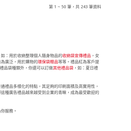
第 1 ~ 50 筆，共 243 筆資料
，如：用於收納整理個人隨身物品的
收納袋宣傳禮品
，女
最為廣泛，用於購物的
環保袋贈品
等等。禮品紅為客戶提
的禮品袋種類外，你還可以訂做
其他禮品袋
，如：夏日禮
普通禮品多樣化的特點，其足夠的印刷面積及高實用性，
得這種廣告禮品越來越受到企業的青睞，成為最受歡迎的
為你服務。