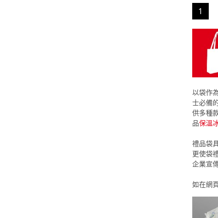
1
以袋作
士必備
供多種
品
保溫
禮品袋
更使袋
企業宣
如在網