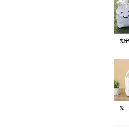
兔仔
兔耳