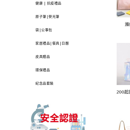
健康 | 抗疫禮品
原子筆|熒光筆
滌
袋|公事包
家居禮品|餐具|日曆
皮具贈品
環保禮品
紀念品套裝
200