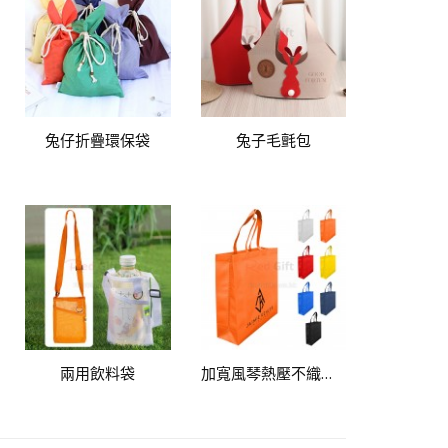
兔仔折疊環保袋
兔子毛氈包
兩用飲料袋
加寬風琴熱壓不織布袋