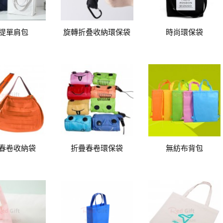
提單肩包
旋轉折叠收納環保袋
時尚環保袋
春卷收納袋
折疊春卷環保袋
無紡布背包