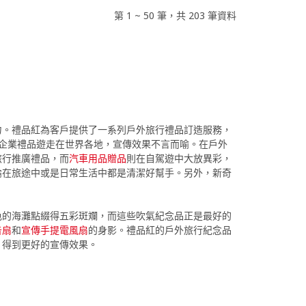
第 1 ~ 50 筆，共 203 筆資料
力。禮品紅為客戶提供了一系列戶外旅行禮品訂造服務，
 的企業禮品遊走在世界各地，宣傳效果不言而喻。在戶外
旅行推廣禮品，而
汽車用品贈品
則在自駕遊中大放異彩，
論在旅途中或是日常生活中都是清潔好幫手。另外，新奇
色的海灘點綴得五彩斑斕，而這些吹氣紀念品正是最好的
告扇
和
宣傳手提電風扇
的身影。禮品紅的戶外旅行紀念品
，得到更好的宣傳效果。