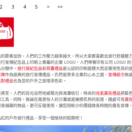
2
3
4
5
>
>>
活的節奏加快，人們的工作壓力越來越大，所以大家都喜歡去旅行舒緩壓
行宣傳紀念品上印刷上專屬的企業 LOGO，人們帶著印有公司 LOGO
品分類中，
旅行袋紀念品
和
背囊禮品
是公認的印刷面積大而且實用性高的
李牌
作為經典的旅行宣傳禮品，仍然是眾多企業的心水之選，
宣傳紙巾
無
派對禮品
也為您的戶外之旅增添色彩。
日將至，人們的目光自然地被陽光與海灘吸引，時尚的
充氣廣告禮品
把藍
傳工具。同時，無論在風景怡人的沙灘或是擁擠炙熱的街道，隨處可見
廣
便易儲藏的物品，更可反復使用，讓您用較少的價錢做長時間的廣告宣傳
品紅的戶外旅行禮品，享受一個愉快的假期吧！