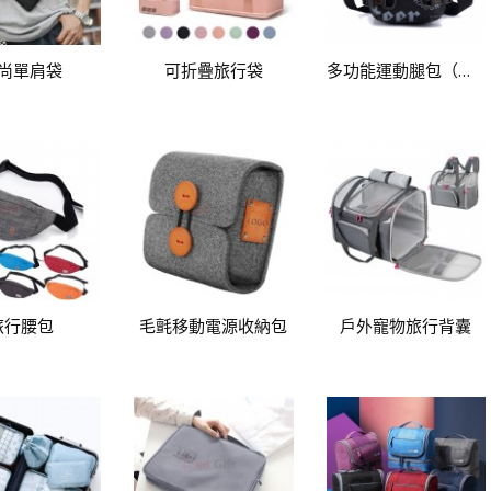
尚單肩袋
可折疊旅行袋
多功能運動腿包（斜挎包）
旅行腰包
毛氈移動電源收納包
戶外寵物旅行背囊