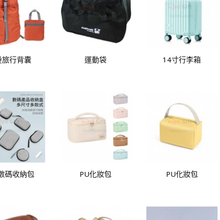
疊旅行背囊
運動袋
14寸行李箱
A數碼收納包
PU化妝包
PU化妝包