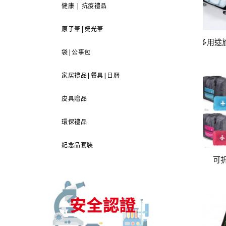
健康 | 抗疫禮品
原子筆|熒光筆
袋|公事包
家居禮品|餐具|日曆
皮具贈品
環保禮品
紀念品套裝
可