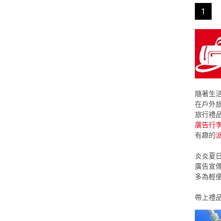
1
隨著生
在戶外旅
旅行禮
廣告行
有趣的
炎炎夏
廣告宣
多為輕
帶上禮